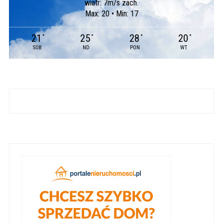
wiatr: 7m/s zach.
Max: 20 • Min: 17
21
25
28
20
°
°
°
°
SOB
ND
PON
WT