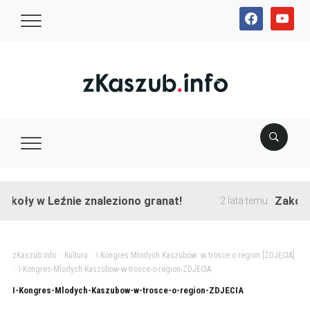
facebook
youtube
koły w Leźnie znaleziono granat!
Zakończo
2 lata temu
zKaszub.info
>
Kultura
>
I Kongres Młodych Kaszubów: w trosce o region [ZDJĘCIA]
>
I-Kongres-Mlodych-Kaszubow-w-trosce-o-region-ZDJECIA
I-Kongres-Mlodych-Kaszubow-w-trosce-o-region-ZDJECIA