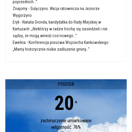
poprzednich…”
Znajomy
-
Sulęczyno. Akcja ratownicza na Jeziorze
Węgorzyno
Eryk
-
Natalia Gronda, kandydatka do Rady Miejskiej w
Kartuzach: „Niektórzy w radzie trochę się zasiedzieli i nie
sądzę, że mogą wnieść coś nowego…”
Ewelina
-
Konferencja prasowa Wojciecha Kankowskiego:
„Mamy historycznie niskie zadłużenie gminy…”
POGODA
20
°
zachmurzenie umiarkowane
wilgotność: 76%