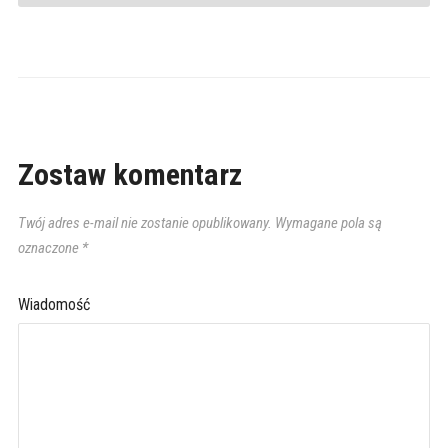
Zostaw komentarz
Twój adres e-mail nie zostanie opublikowany.
Wymagane pola są
oznaczone
*
Wiadomość