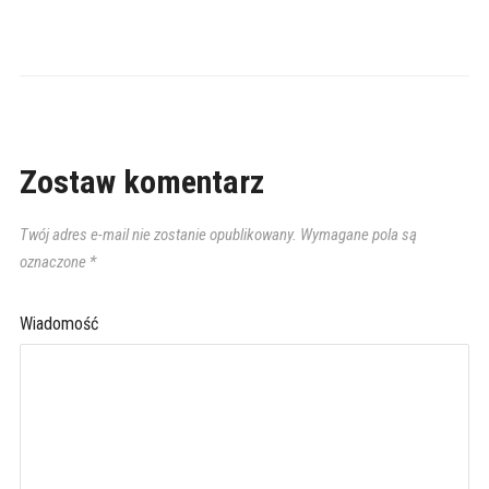
Zostaw komentarz
Twój adres e-mail nie zostanie opublikowany.
Wymagane pola są
oznaczone
*
Wiadomość