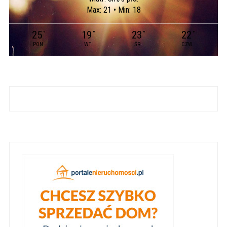
Max: 21 • Min: 18
25
19
23
22
°
°
°
°
PON
WT
ŚR
CZW