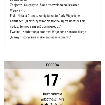
Znajomy
-
Sulęczyno. Akcja ratownicza na Jeziorze
Węgorzyno
Eryk
-
Natalia Gronda, kandydatka do Rady Miejskiej w
Kartuzach: „Niektórzy w radzie trochę się zasiedzieli i nie
sądzę, że mogą wnieść coś nowego…”
Ewelina
-
Konferencja prasowa Wojciecha Kankowskiego:
„Mamy historycznie niskie zadłużenie gminy…”
POGODA
17
°
bezchmurnie
wilgotność: 74%
wiatr: 3m/s płd.