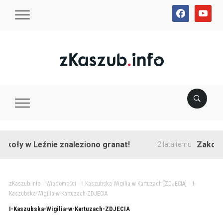
facebook
youtube
oły w Leźnie znaleziono granat!
Zakończon
2 lata temu
zKaszub.info
>
Wiadomości
>
I Kaszubska Wigilia w Kartuzach [ZDJĘCIA]
>
I-
Kaszubska-Wigilia-w-Kartuzach-ZDJECIA
I-Kaszubska-Wigilia-w-Kartuzach-ZDJECIA