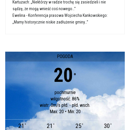
Kartuzach: „Niektórzy w radzie trochę się zasiedzieli i nie
sądzę, że mogą wnieść coś nowego…”
Ewelina
-
Konferencja prasowa Wojciecha Kankowskiego:
„Mamy historycznie niskie zadłużenie gminy…”
POGODA
20
°
pochmurnie
wilgotność: 86%
wiatr: 0m/s płd. - płd. wsch.
Max: 20 • Min: 20
21
21
25
30
°
°
°
°