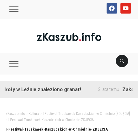
facebook
youtube
koły w Leźnie znaleziono granat!
Zakończo
2 lata temu
zKaszub.info
>
Kultura
>
I Festiwal Truskawek Kaszubskich w Chmielnie [ZDJĘCIA]
>
I-Festiwal-Truskawek-Kaszubskich-w-Chmielnie-ZDJECIA
I-Festiwal-Truskawek-Kaszubskich-w-Chmielnie-ZDJECIA