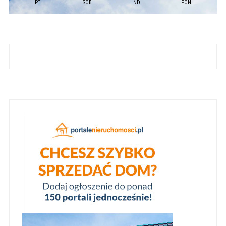
PT
SOB
ND
PON