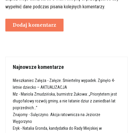
wypełnić dane podczas pisania kolejnych komentarzy.
Najnowsze komentarze
Mieszkaniec Załęża
-
Załęże. Śmiertelny wypadek. Zginęło 4-
letnie dziecko – AKTUALIZACJA
Mz
-
Mariola Zmudzińska, burmistrz Żukowa: „Priorytetem jest
długofalowy rozwój gminy, a nie łatanie dziur z zaniedbań lat
poprzednich…”
Znajomy
-
Sulęczyno. Akcja ratownicza na Jeziorze
Węgorzyno
Eryk
-
Natalia Gronda, kandydatka do Rady Miejskiej w