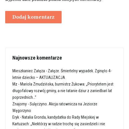
Najnowsze komentarze
Mieszkaniec Załęża
-
Załęże. Śmiertelny wypadek. Zginęło 4-
letnie dziecko – AKTUALIZACJA
Mz
-
Mariola Zmudzińska, burmistrz Żukowa: „Priorytetem jest
długofalowy rozwój gminy, a nie łatanie dziur z zaniedbań lat
poprzednich…”
Znajomy
-
Sulęczyno. Akcja ratownicza na Jeziorze
Węgorzyno
Eryk
-
Natalia Gronda, kandydatka do Rady Miejskiej w
Kartuzach: „Niektórzy w radzie trochę się zasiedzieli i nie