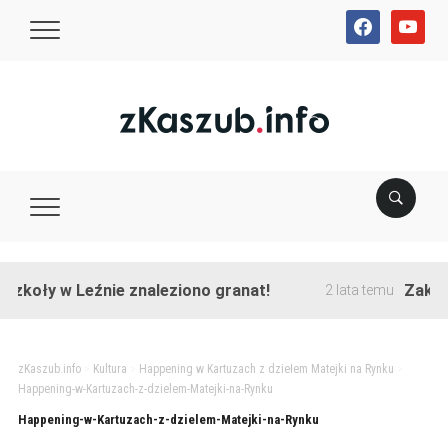
facebook
youtube
zkoły w Leźnie znaleziono granat!
Zakończo
2 lata temu
zKaszub.info
>
Kultura
>
Happening w Kartuzach z dziełem Matejki na Rynku
>
Happening-w-Kartuzach-z-dzielem-Matejki-na-Rynku
Happening-w-Kartuzach-z-dzielem-Matejki-na-Rynku