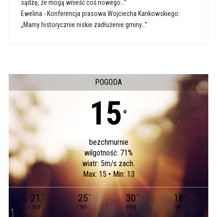
sądzę, że mogą wnieść coś nowego…”
Ewelina
-
Konferencja prasowa Wojciecha Kankowskiego:
„Mamy historycznie niskie zadłużenie gminy…”
POGODA
15
°
bezchmurnie
wilgotność: 71%
wiatr: 5m/s zach.
Max: 15 • Min: 13
21
25
30
18
°
°
°
°
SOB
ND
PON
WT