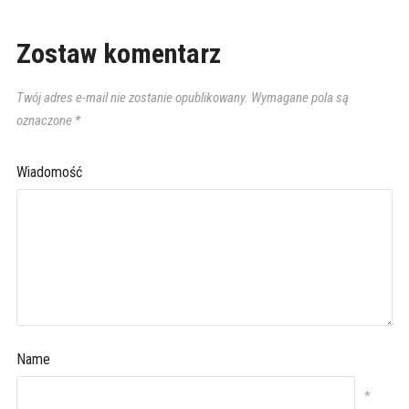
Zostaw komentarz
Twój adres e-mail nie zostanie opublikowany.
Wymagane pola są
oznaczone
*
Wiadomość
Name
*