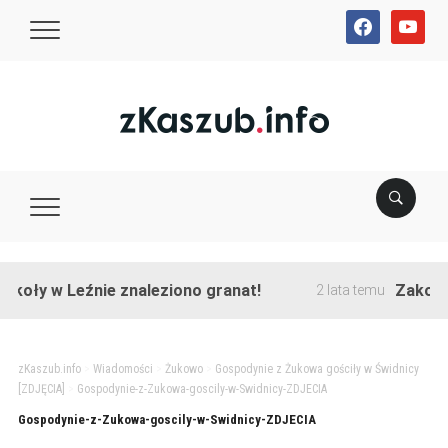
facebook
youtube
oły w Leźnie znaleziono granat!
Zakończon
2 lata temu
zKaszub.info
>
Wiadomości
>
Żukowo
>
Gospodynie z Żukowa gościły w Świdnicy
[ZDJĘCIA]
>
Gospodynie-z-Zukowa-goscily-w-Swidnicy-ZDJECIA
Gospodynie-z-Zukowa-goscily-w-Swidnicy-ZDJECIA