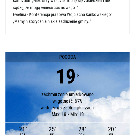
Kartuzach: „Niektórzy w radzie trochę się zasiedzieli i nie
sądzę, że mogą wnieść coś nowego…”
Ewelina
-
Konferencja prasowa Wojciecha Kankowskiego:
„Mamy historycznie niskie zadłużenie gminy…”
POGODA
19
°
zachmurzenie umiarkowane
wilgotność: 67%
wiatr: 7m/s zach. - płn. zach.
Max: 18 • Min: 18
21
25
28
20
°
°
°
°
SOB
ND
PON
WT