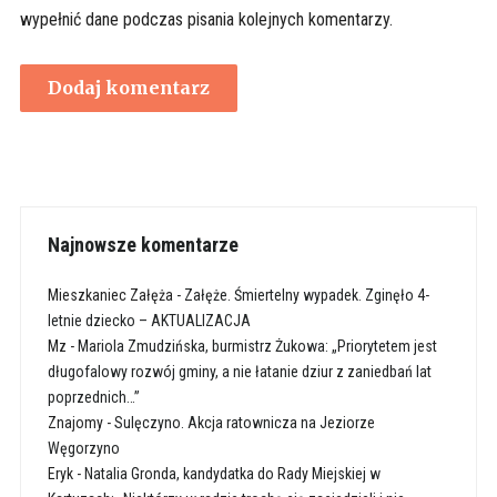
wypełnić dane podczas pisania kolejnych komentarzy.
Najnowsze komentarze
Mieszkaniec Załęża
-
Załęże. Śmiertelny wypadek. Zginęło 4-
letnie dziecko – AKTUALIZACJA
Mz
-
Mariola Zmudzińska, burmistrz Żukowa: „Priorytetem jest
długofalowy rozwój gminy, a nie łatanie dziur z zaniedbań lat
poprzednich…”
Znajomy
-
Sulęczyno. Akcja ratownicza na Jeziorze
Węgorzyno
Eryk
-
Natalia Gronda, kandydatka do Rady Miejskiej w