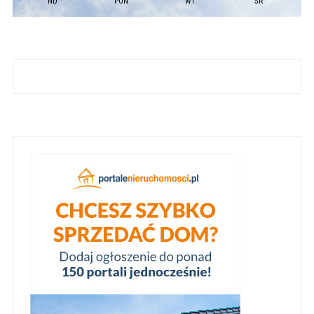
ND
PON
WT
ŚR