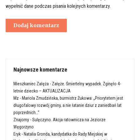
wypełnić dane podczas pisania kolejnych komentarzy.
Najnowsze komentarze
Mieszkaniec Załęża
-
Załęże. Śmiertelny wypadek. Zginęło 4-
letnie dziecko – AKTUALIZACJA
Mz
-
Mariola Zmudzińska, burmistrz Żukowa: „Priorytetem jest
długofalowy rozwój gminy, a nie łatanie dziur z zaniedbań lat
poprzednich…”
Znajomy
-
Sulęczyno. Akcja ratownicza na Jeziorze
Węgorzyno
Eryk
-
Natalia Gronda, kandydatka do Rady Miejskiej w