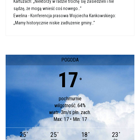
Kartuzach: „Niektórzy w radzie trochę się zasiedzieli i nie
sądzę, że mogą wnieść coś nowego…”
Ewelina
-
Konferencja prasowa Wojciecha Kankowskiego:
„Mamy historycznie niskie zadłużenie gminy…”
POGODA
17
°
pochmurnie
wilgotność: 64%
wiatr: 3m/s płn. zach.
Max: 17 • Min: 17
25
25
18
23
°
°
°
°