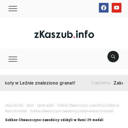
facebook
youtube
koły w Leźnie znaleziono granat!
Zakończo
2 lata temu
zKaszub.info
>
Sport
>
Sporty walki
>
Gokken Chwaszczyno: zawodnicy zdobyli w
Rumi 29 medali
>
Gokken-Chwaszczyno-zawodnicy-zdobyli-w-Rumi-29-medali
Gokken-Chwaszczyno-zawodnicy-zdobyli-w-Rumi-29-medali