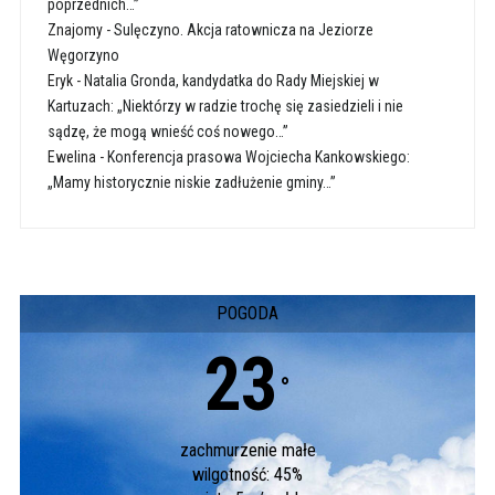
poprzednich…”
Znajomy
-
Sulęczyno. Akcja ratownicza na Jeziorze
Węgorzyno
Eryk
-
Natalia Gronda, kandydatka do Rady Miejskiej w
Kartuzach: „Niektórzy w radzie trochę się zasiedzieli i nie
sądzę, że mogą wnieść coś nowego…”
Ewelina
-
Konferencja prasowa Wojciecha Kankowskiego:
„Mamy historycznie niskie zadłużenie gminy…”
POGODA
23
°
zachmurzenie małe
wilgotność: 45%