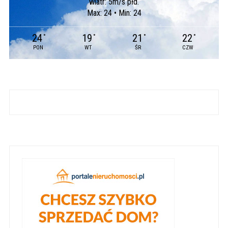
wiatr: 5m/s płd.
Max: 24 • Min: 24
24
19
21
22
°
°
°
°
PON
WT
ŚR
CZW