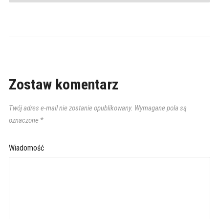
Zostaw komentarz
Twój adres e-mail nie zostanie opublikowany.
Wymagane pola są
oznaczone
*
Wiadomość