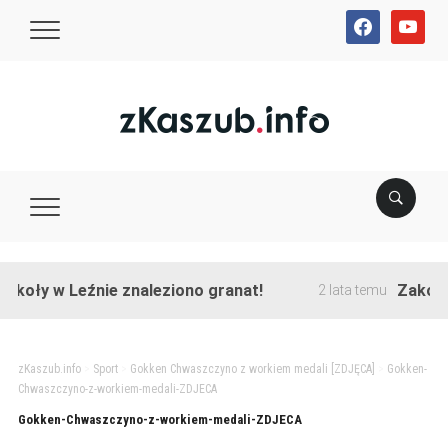
facebook
youtube
oły w Leźnie znaleziono granat!
Zakończon
2 lata temu
zKaszub.info
>
Sport
>
Gokken Chwaszczyno z workiem medali [ZDJĘCA]
>
Gokken-
Chwaszczyno-z-workiem-medali-ZDJECA
Gokken-Chwaszczyno-z-workiem-medali-ZDJECA