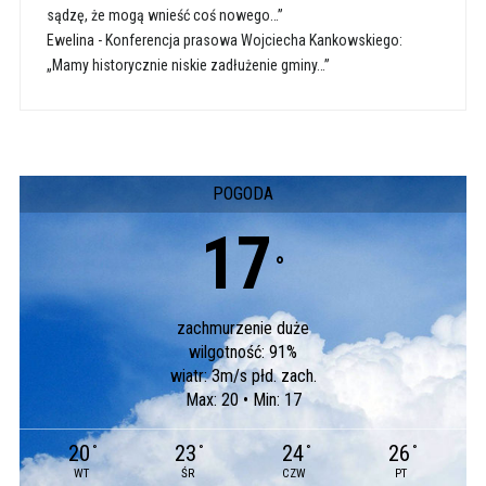
sądzę, że mogą wnieść coś nowego…”
Ewelina
-
Konferencja prasowa Wojciecha Kankowskiego:
„Mamy historycznie niskie zadłużenie gminy…”
POGODA
17
°
zachmurzenie duże
wilgotność: 91%
wiatr: 3m/s płd. zach.
Max: 20 • Min: 17
20
23
24
26
°
°
°
°
WT
ŚR
CZW
PT