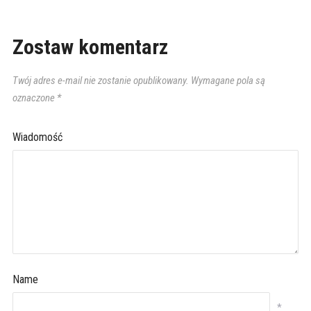
Zostaw komentarz
Twój adres e-mail nie zostanie opublikowany.
Wymagane pola są
oznaczone
*
Wiadomość
Name
*