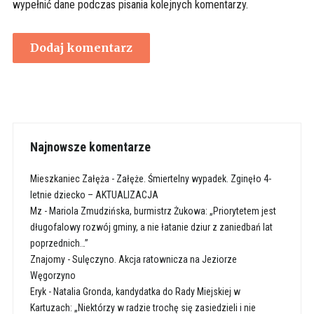
wypełnić dane podczas pisania kolejnych komentarzy.
Najnowsze komentarze
Mieszkaniec Załęża
-
Załęże. Śmiertelny wypadek. Zginęło 4-
letnie dziecko – AKTUALIZACJA
Mz
-
Mariola Zmudzińska, burmistrz Żukowa: „Priorytetem jest
długofalowy rozwój gminy, a nie łatanie dziur z zaniedbań lat
poprzednich…”
Znajomy
-
Sulęczyno. Akcja ratownicza na Jeziorze
Węgorzyno
Eryk
-
Natalia Gronda, kandydatka do Rady Miejskiej w
Kartuzach: „Niektórzy w radzie trochę się zasiedzieli i nie