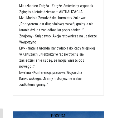
Mieszkaniec Załęża
-
Załęże. Śmiertelny wypadek.
Zginęło 4-letnie dziecko – AKTUALIZACJA
Mz
-
Mariola Zmudzińska, burmistrz Żukowa:
„Priorytetem jest długofalowy rozwój gminy, a nie
łatanie dziur z zaniedbań lat poprzednich…”
Znajomy
-
Sulęczyno. Akcja ratownicza na Jeziorze
Węgorzyno
Eryk
-
Natalia Gronda, kandydatka do Rady Miejskiej
w Kartuzach: „Niektórzy w radzie trochę się
zasiedzieli i nie sądzę, że mogą wnieść coś
nowego…”
Ewelina
-
Konferencja prasowa Wojciecha
Kankowskiego: „Mamy historycznie niskie
zadłużenie gminy…”
POGODA