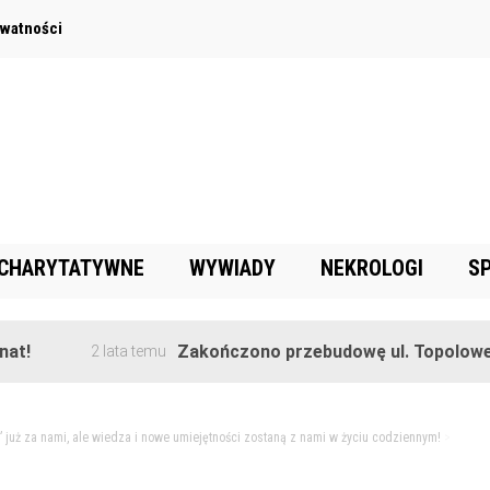
ywatności
 CHARYTATYWNE
WYWIADY
NEKROLOGI
S
Zakończono przebudowę ul. Topolowej w Gor
2 lata temu
już za nami, ale wiedza i nowe umiejętności zostaną z nami w życiu codziennym!
>