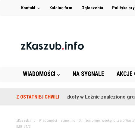
Kontakt
Katalog firm
Ogłoszenia
Polityka pr
WIADOMOŚCI
NA SYGNALE
AKCJE
Z OSTATNIEJ CHWILI
Na terenie szkoły w Leźnie znaleziono granat!
zKaszub.info
>
Wiadomości
>
Somonino
>
Gm. Somonino. Weekend „Zero Waste” 
IMG_9473