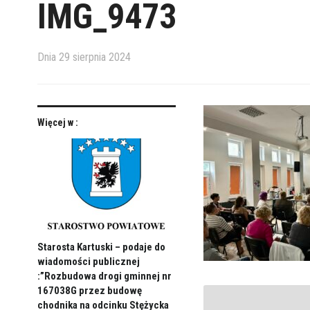
IMG_9473
Dnia
29 sierpnia 2024
Więcej w :
Starosta Kartuski – podaje do
wiadomości publicznej
:”Rozbudowa drogi gminnej nr
167038G przez budowę
chodnika na odcinku Stężycka