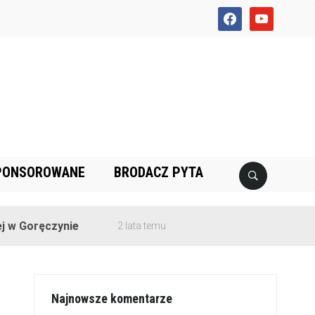
facebook
youtube
PONSOROWANE
BRODACZ PYTA
ęczynie
2 lata temu
Najnowsze komentarze