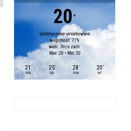
20
°
zachmurzenie umiarkowane
wilgotność: 71%
wiatr: 7m/s zach.
Max: 20 • Min: 20
21
25
28
20
°
°
°
°
SOB
ND
PON
WT