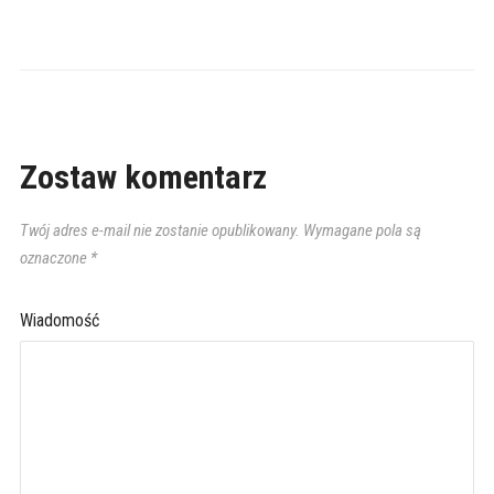
Zostaw komentarz
Twój adres e-mail nie zostanie opublikowany.
Wymagane pola są
oznaczone
*
Wiadomość