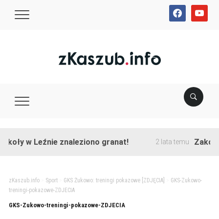
facebook
youtube
koły w Leźnie znaleziono granat!
Zakończo
2 lata temu
zKaszub.info
>
Sport
>
GKS Żukowo: treningi pokazowe [ZDJĘCIA]
>
GKS-Zukowo-
treningi-pokazowe-ZDJECIA
GKS-Zukowo-treningi-pokazowe-ZDJECIA