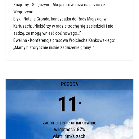
Znajomy
-
Sulęczyno. Akcja ratownicza na Jeziorze
Węgorzyno
Eryk
-
Natalia Gronda, kandydatka do Rady Miejskiej w
Kartuzach: „Niektórzy w radzie trochę się zasiedzieli i nie
sądzę, że mogą wnieść coś nowego…”
Ewelina
-
Konferencja prasowa Wojciecha Kankowskiego:
„Mamy historycznie niskie zadłużenie gminy…”
POGODA
11
°
zachmurzenie umiarkowane
wilgotność: 87%
wiatr: 4m/s zach.