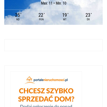
Max: 11 • Min: 10
25
22
19
23
°
°
°
°
ND
PON
WT
ŚR