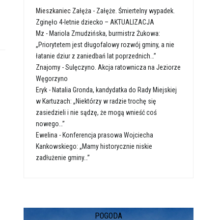
Mieszkaniec Załęża
-
Załęże. Śmiertelny wypadek.
Zginęło 4-letnie dziecko – AKTUALIZACJA
Mz
-
Mariola Zmudzińska, burmistrz Żukowa:
„Priorytetem jest długofalowy rozwój gminy, a nie
łatanie dziur z zaniedbań lat poprzednich…”
Znajomy
-
Sulęczyno. Akcja ratownicza na Jeziorze
Węgorzyno
Eryk
-
Natalia Gronda, kandydatka do Rady Miejskiej
w Kartuzach: „Niektórzy w radzie trochę się
zasiedzieli i nie sądzę, że mogą wnieść coś
nowego…”
Ewelina
-
Konferencja prasowa Wojciecha
Kankowskiego: „Mamy historycznie niskie
zadłużenie gminy…”
POGODA