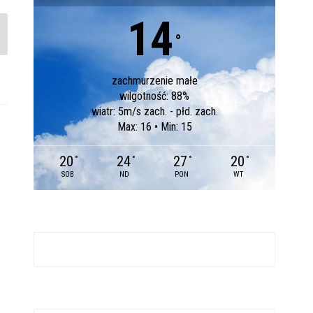
14
°
zachmurzenie małe
wilgotność: 88%
wiatr: 5m/s zach. - płd. zach.
Max: 16 • Min: 15
20
24
27
20
°
°
°
°
SOB
ND
PON
WT