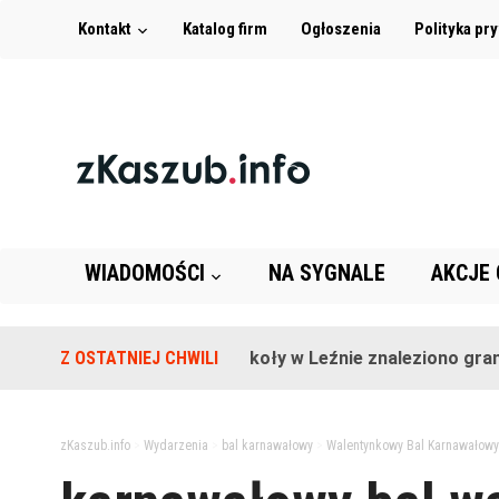
Kontakt
Katalog firm
Ogłoszenia
Polityka pr
WIADOMOŚCI
NA SYGNALE
AKCJE
Z OSTATNIEJ CHWILI
Na terenie szkoły w Leźnie znaleziono granat!
zKaszub.info
>
Wydarzenia
>
bal karnawałowy
>
Walentynkowy Bal Karnawałowy