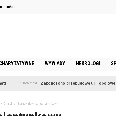
ywatności
 CHARYTATYWNE
WYWIADY
NEKROLOGI
S
Zakończono przebudowę ul. Topolowej w Gorę
2 lata temu
 – Chmielno
>
karnawałowy bal walentynkowy