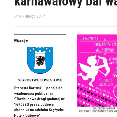
karnawałowy bal w
Dnia
7 lutego 2017
Więcej w :
Starosta Kartuski – podaje do
wiadomości publicznej
:”Rozbudowa drogi gminnej nr
167038G przez budowę
chodnika na odcinku Stężycka
Huta – Dubowo”