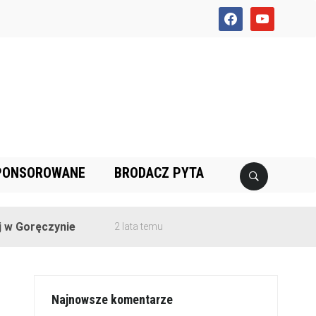
facebook
youtube
PONSOROWANE
BRODACZ PYTA
czynie
2 lata temu
Najnowsze komentarze