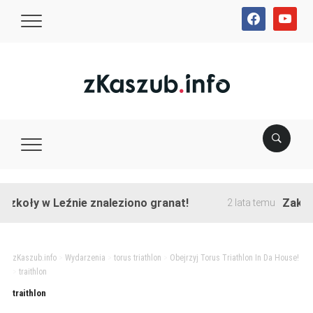
facebook
youtube
zkoły w Leźnie znaleziono granat!
Zakończ
2 lata temu
zKaszub.info
>
Wydarzenia
>
torus triathlon
>
Obejrzyj Torus Triathlon In Da House!
>
traithlon
traithlon