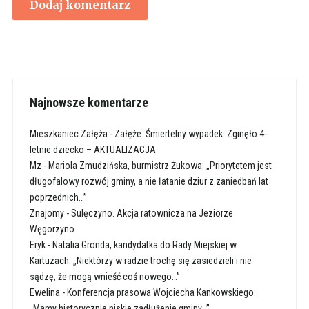
Najnowsze komentarze
Mieszkaniec Załęża
-
Załęże. Śmiertelny wypadek. Zginęło 4-
letnie dziecko – AKTUALIZACJA
Mz
-
Mariola Zmudzińska, burmistrz Żukowa: „Priorytetem jest
długofalowy rozwój gminy, a nie łatanie dziur z zaniedbań lat
poprzednich…”
Znajomy
-
Sulęczyno. Akcja ratownicza na Jeziorze
Węgorzyno
Eryk
-
Natalia Gronda, kandydatka do Rady Miejskiej w
Kartuzach: „Niektórzy w radzie trochę się zasiedzieli i nie
sądzę, że mogą wnieść coś nowego…”
Ewelina
-
Konferencja prasowa Wojciecha Kankowskiego:
„Mamy historycznie niskie zadłużenie gminy…”