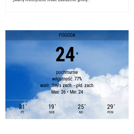
POGODA
24
°
pochmurnie
wilgotność: 77%
wiatr: 3m/s zach. - płd. zach.
Max: 26 • Min: 24
21
19
25
29
°
°
°
°
PT
SOB
ND
PON