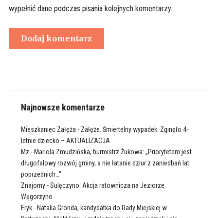
wypełnić dane podczas pisania kolejnych komentarzy.
Najnowsze komentarze
Mieszkaniec Załęża
-
Załęże. Śmiertelny wypadek. Zginęło 4-
letnie dziecko – AKTUALIZACJA
Mz
-
Mariola Zmudzińska, burmistrz Żukowa: „Priorytetem jest
długofalowy rozwój gminy, a nie łatanie dziur z zaniedbań lat
poprzednich…”
Znajomy
-
Sulęczyno. Akcja ratownicza na Jeziorze
Węgorzyno
Eryk
-
Natalia Gronda, kandydatka do Rady Miejskiej w