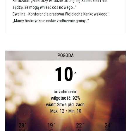
Kartuzach: „Niektórzy w radzie trochę się zasiedzieli i nie
sądzę, że mogą wnieść coś nowego…”
Ewelina
-
Konferencja prasowa Wojciecha Kankowskiego:
„Mamy historycznie niskie zadłużenie gminy…”
POGODA
10
°
bezchmurnie
wilgotność: 92%
wiatr: 2m/s płd. zach.
Max: 12 • Min: 10
28
19
22
24
°
°
°
°
PON
WT
ŚR
CZW