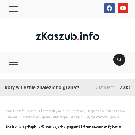
facebook
youtube
koły w Leźnie znaleziono granat!
Zakończo
2 lata temu
zKaszub.info
>
Sport
>
Ekstremalny Rajd na Orientację Harpagan-51 tym razem w
Bytowie
>
Ekstremalny-Rajd-na-Orientacje-Harpagan-51-tym-razem-w-Bytowie
Ekstremalny-Rajd-na-Orientacje-Harpagan-51-tym-razem-w-Bytowie