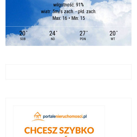
wilgotność: 91%
wiatr: 5m/s zach. - płd. zach.
Max: 16 • Min: 15
20
24
27
20
°
°
°
°
SOB
ND
PON
WT