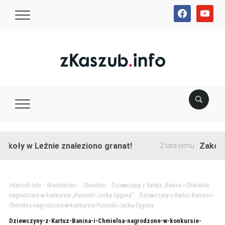
facebook
youtube
koły w Leźnie znaleziono granat!
Zakończo
2 lata temu
zKaszub.info
>
Wiadomości
>
Chmielno
>
Dziewczyny z Kartuz, Banina i Chmielna
nagrodzone w konkursie „Piosenki Jacka Cygana”
>
Dziewczyny-z-Kartuz-Banina-i-
Chmielna-nagrodzone-w-konkursie-Piosenki-Jacka-Cygana
Dziewczyny-z-Kartuz-Banina-i-Chmielna-nagrodzone-w-konkursie-