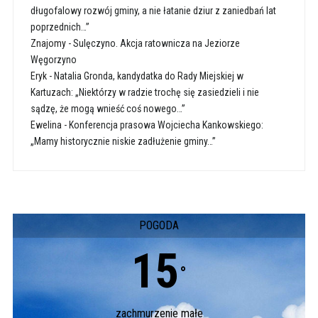
długofalowy rozwój gminy, a nie łatanie dziur z zaniedbań lat
poprzednich…”
Znajomy
-
Sulęczyno. Akcja ratownicza na Jeziorze
Węgorzyno
Eryk
-
Natalia Gronda, kandydatka do Rady Miejskiej w
Kartuzach: „Niektórzy w radzie trochę się zasiedzieli i nie
sądzę, że mogą wnieść coś nowego…”
Ewelina
-
Konferencja prasowa Wojciecha Kankowskiego:
„Mamy historycznie niskie zadłużenie gminy…”
POGODA
15
°
zachmurzenie małe