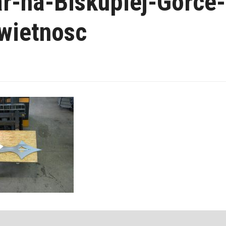
r-na-Biskupiej-Gorce-
wietnosc