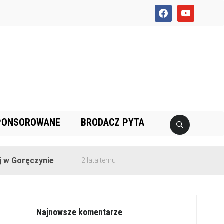
facebook
youtube
PONSOROWANE
BRODACZ PYTA
czynie
2 lata temu
Najnowsze komentarze