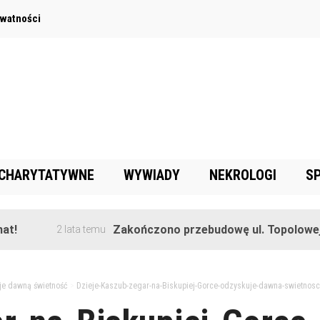
ywatności
 CHARYTATYWNE
WYWIADY
NEKROLOGI
S
Zakończono przebudowę ul. Topolowej w Gorę
2 lata temu
uje dawną świetność
>
Dzieje-Kaszub-zegar-na-Biskupiej-Gorce-odzyskuje-dawna-swietnosc