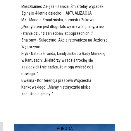
Mieszkaniec Załęża
-
Załęże. Śmiertelny wypadek.
Zginęło 4-letnie dziecko – AKTUALIZACJA
Mz
-
Mariola Zmudzińska, burmistrz Żukowa:
„Priorytetem jest długofalowy rozwój gminy, a nie
łatanie dziur z zaniedbań lat poprzednich…”
Znajomy
-
Sulęczyno. Akcja ratownicza na Jeziorze
Węgorzyno
Eryk
-
Natalia Gronda, kandydatka do Rady Miejskiej
w Kartuzach: „Niektórzy w radzie trochę się
zasiedzieli i nie sądzę, że mogą wnieść coś
nowego…”
Ewelina
-
Konferencja prasowa Wojciecha
Kankowskiego: „Mamy historycznie niskie
zadłużenie gminy…”
POGODA