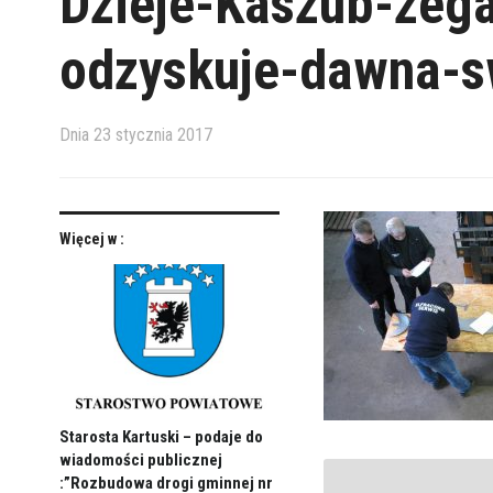
Dzieje-Kaszub-zega
odzyskuje-dawna-s
Dnia
23 stycznia 2017
Więcej w :
Starosta Kartuski – podaje do
wiadomości publicznej
:”Rozbudowa drogi gminnej nr