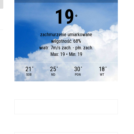
19
°
zachmurzenie umiarkowane
wilgotność: 68%
wiatr: 7m/s zach. - płn. zach.
Max: 19 • Min: 19
21
25
30
18
°
°
°
°
SOB
ND
PON
WT