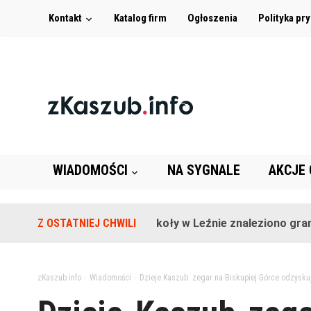
Kontakt
Katalog firm
Ogłoszenia
Polityka pr
WIADOMOŚCI
NA SYGNALE
AKCJE
Z OSTATNIEJ CHWILI
Na terenie szkoły w Leźnie znaleziono granat!
zKaszub.info
>
Wiadomości
>
Dzieje Kaszub: zegar na Biskupiej Górce odzysk