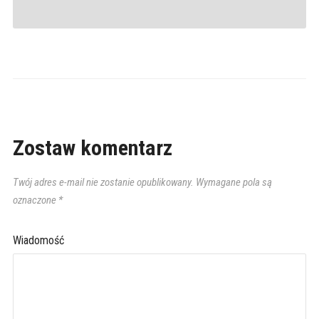
Zostaw komentarz
Twój adres e-mail nie zostanie opublikowany.
Wymagane pola są
oznaczone
*
Wiadomość