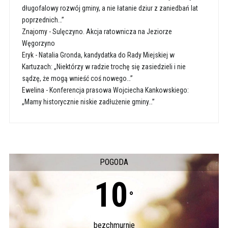
długofalowy rozwój gminy, a nie łatanie dziur z zaniedbań lat
poprzednich…”
Znajomy
-
Sulęczyno. Akcja ratownicza na Jeziorze
Węgorzyno
Eryk
-
Natalia Gronda, kandydatka do Rady Miejskiej w
Kartuzach: „Niektórzy w radzie trochę się zasiedzieli i nie
sądzę, że mogą wnieść coś nowego…”
Ewelina
-
Konferencja prasowa Wojciecha Kankowskiego:
„Mamy historycznie niskie zadłużenie gminy…”
POGODA
10
°
bezchmurnie