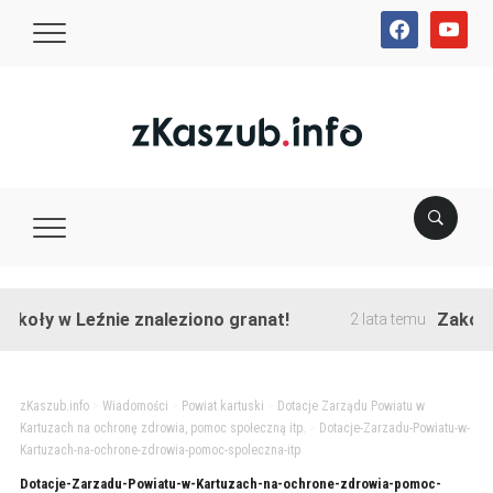
facebook
youtube
koły w Leźnie znaleziono granat!
Zakończo
2 lata temu
zKaszub.info
>
Wiadomości
>
Powiat kartuski
>
Dotacje Zarządu Powiatu w
Kartuzach na ochronę zdrowia, pomoc społeczną itp.
>
Dotacje-Zarzadu-Powiatu-w-
Kartuzach-na-ochrone-zdrowia-pomoc-spoleczna-itp
Dotacje-Zarzadu-Powiatu-w-Kartuzach-na-ochrone-zdrowia-pomoc-