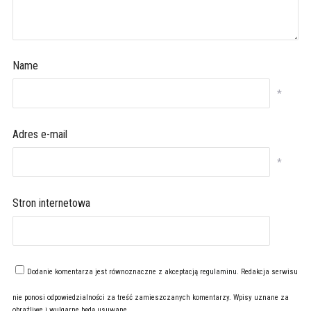
Name
*
Adres e-mail
*
Stron internetowa
Dodanie komentarza jest równoznaczne z akceptacją
regulaminu
. Redakcja serwisu
nie ponosi odpowiedzialności za treść zamieszczanych komentarzy. Wpisy uznane za
obraźliwe i wulgarne będą usuwane.