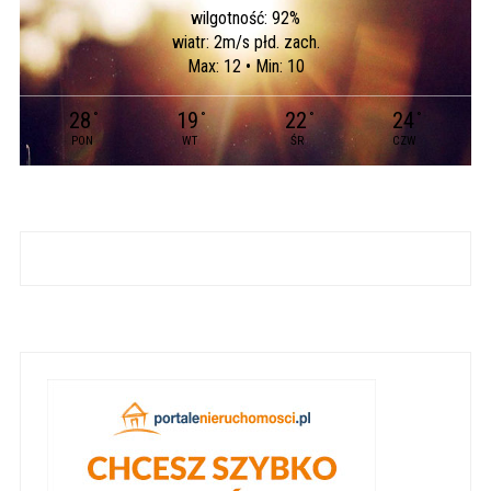
wilgotność: 92%
wiatr: 2m/s płd. zach.
Max: 12 • Min: 10
28
19
22
24
°
°
°
°
PON
WT
ŚR
CZW