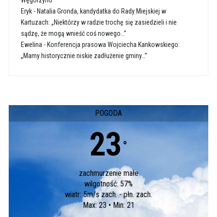
Węgorzyno
Eryk
-
Natalia Gronda, kandydatka do Rady Miejskiej w
Kartuzach: „Niektórzy w radzie trochę się zasiedzieli i nie
sądzę, że mogą wnieść coś nowego…”
Ewelina
-
Konferencja prasowa Wojciecha Kankowskiego:
„Mamy historycznie niskie zadłużenie gminy…”
POGODA
23
°
zachmurzenie małe
wilgotność: 57%
wiatr: 5m/s zach. - płn. zach.
Max: 23 • Min: 21