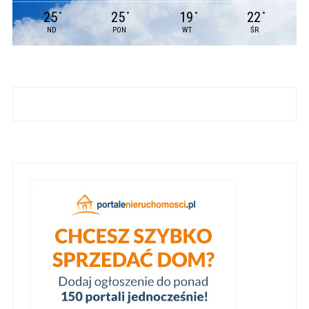
25
25
19
22
°
°
°
°
ND
PON
WT
ŚR