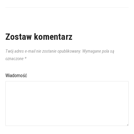
Zostaw komentarz
Twój adres e-mail nie zostanie opublikowany.
Wymagane pola są
oznaczone
*
Wiadomość