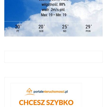
wilgotność: 88%
wiatr: 2m/s płd.
Max: 19 • Min: 19
20
20
25
29
°
°
°
°
PT
SOB
ND
PON