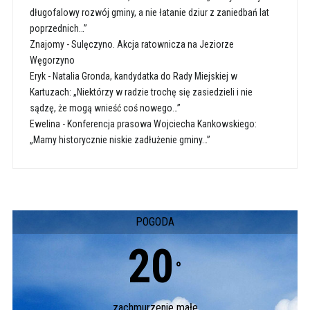
długofalowy rozwój gminy, a nie łatanie dziur z zaniedbań lat
poprzednich…”
Znajomy
-
Sulęczyno. Akcja ratownicza na Jeziorze
Węgorzyno
Eryk
-
Natalia Gronda, kandydatka do Rady Miejskiej w
Kartuzach: „Niektórzy w radzie trochę się zasiedzieli i nie
sądzę, że mogą wnieść coś nowego…”
Ewelina
-
Konferencja prasowa Wojciecha Kankowskiego:
„Mamy historycznie niskie zadłużenie gminy…”
POGODA
20
°
zachmurzenie małe