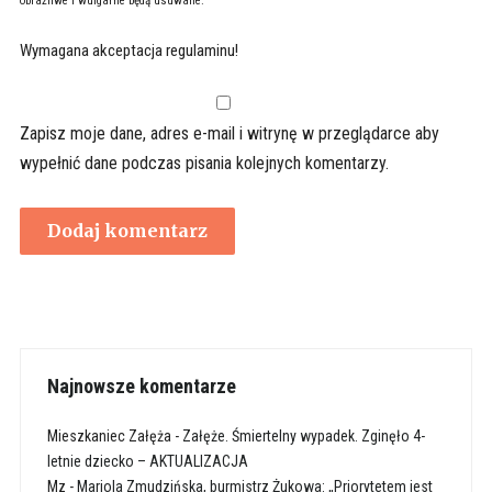
obraźliwe i wulgarne będą usuwane.
Wymagana akceptacja regulaminu!
Zapisz moje dane, adres e-mail i witrynę w przeglądarce aby
wypełnić dane podczas pisania kolejnych komentarzy.
Najnowsze komentarze
Mieszkaniec Załęża
-
Załęże. Śmiertelny wypadek. Zginęło 4-
letnie dziecko – AKTUALIZACJA
Mz
-
Mariola Zmudzińska, burmistrz Żukowa: „Priorytetem jest