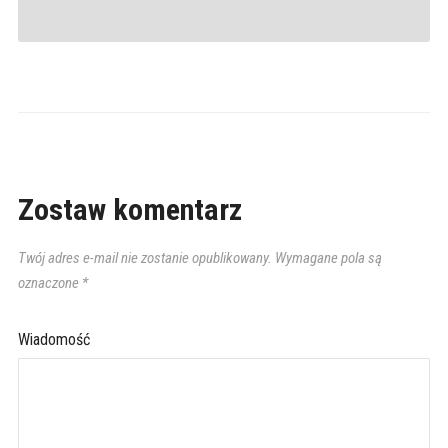
Zostaw komentarz
Twój adres e-mail nie zostanie opublikowany.
Wymagane pola są
oznaczone
*
Wiadomość