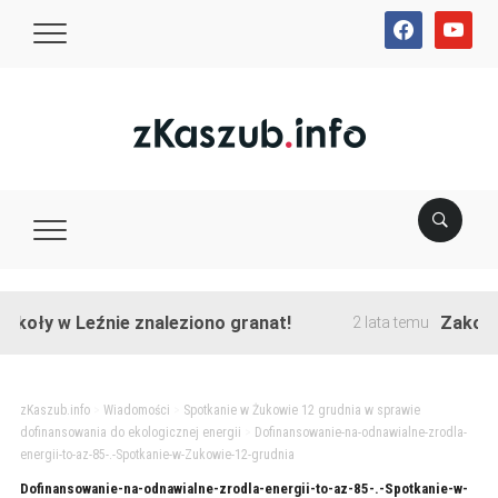
facebook
youtube
oły w Leźnie znaleziono granat!
Zakończon
2 lata temu
zKaszub.info
>
Wiadomości
>
Spotkanie w Żukowie 12 grudnia w sprawie
dofinansowania do ekologicznej energii
>
Dofinansowanie-na-odnawialne-zrodla-
energii-to-az-85-.-Spotkanie-w-Zukowie-12-grudnia
Dofinansowanie-na-odnawialne-zrodla-energii-to-az-85-.-Spotkanie-w-