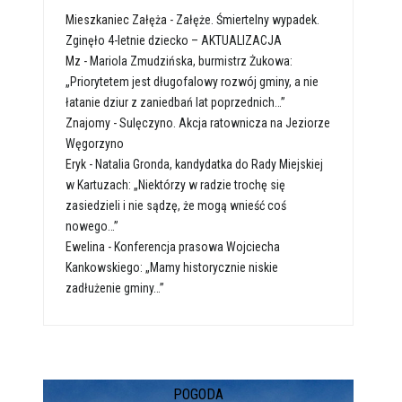
Mieszkaniec Załęża
-
Załęże. Śmiertelny wypadek.
Zginęło 4-letnie dziecko – AKTUALIZACJA
Mz
-
Mariola Zmudzińska, burmistrz Żukowa:
„Priorytetem jest długofalowy rozwój gminy, a nie
łatanie dziur z zaniedbań lat poprzednich…”
Znajomy
-
Sulęczyno. Akcja ratownicza na Jeziorze
Węgorzyno
Eryk
-
Natalia Gronda, kandydatka do Rady Miejskiej
w Kartuzach: „Niektórzy w radzie trochę się
zasiedzieli i nie sądzę, że mogą wnieść coś
nowego…”
Ewelina
-
Konferencja prasowa Wojciecha
Kankowskiego: „Mamy historycznie niskie
zadłużenie gminy…”
POGODA