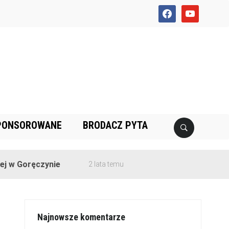
facebook
youtube
PONSOROWANE
BRODACZ PYTA
 Goręczynie
2 lata temu
Najnowsze komentarze