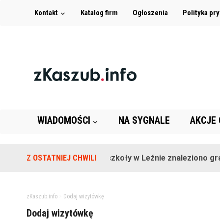
Kontakt
Katalog firm
Ogłoszenia
Polityka pr
WIADOMOŚCI
NA SYGNALE
AKCJE
Z OSTATNIEJ CHWILI
Na terenie szkoły w Leźnie znaleziono granat
zKaszub.info
>
Dodaj wizytówkę
Dodaj wizytówkę