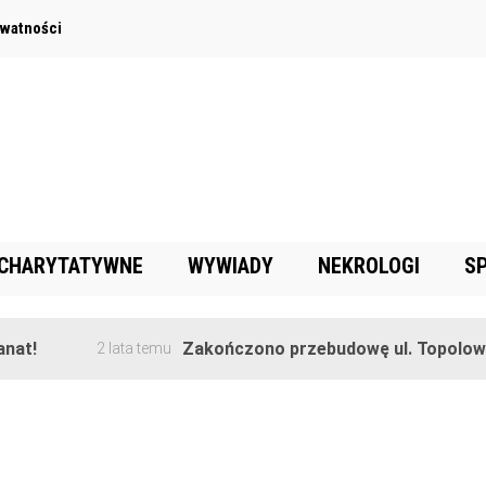
ywatności
 CHARYTATYWNE
WYWIADY
NEKROLOGI
S
!
Zakończono przebudowę ul. Topolowej w
2 lata temu