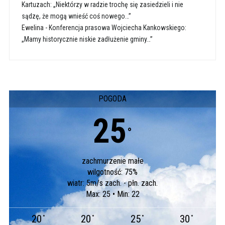
Kartuzach: „Niektórzy w radzie trochę się zasiedzieli i nie
sądzę, że mogą wnieść coś nowego…”
Ewelina
-
Konferencja prasowa Wojciecha Kankowskiego:
„Mamy historycznie niskie zadłużenie gminy…”
POGODA
25
°
zachmurzenie małe
wilgotność: 75%
wiatr: 5m/s zach. - płn. zach.
Max: 25 • Min: 22
20
20
25
30
°
°
°
°