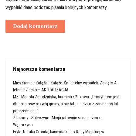
wypełnić dane podczas pisania kolejnych komentarzy.
Najnowsze komentarze
Mieszkaniec Załęża
-
Załęże. Śmiertelny wypadek. Zginęło 4-
letnie dziecko – AKTUALIZACJA
Mz
-
Mariola Zmudzińska, burmistrz Żukowa: „Priorytetem jest
długofalowy rozwój gminy, a nie łatanie dziur z zaniedbań lat
poprzednich…”
Znajomy
-
Sulęczyno. Akcja ratownicza na Jeziorze
Węgorzyno
Eryk
-
Natalia Gronda, kandydatka do Rady Miejskiej w