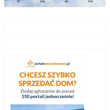
PT
SOB
ND
PON