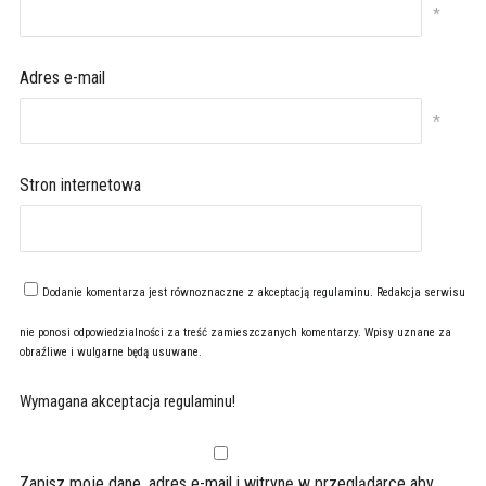
*
Adres e-mail
*
Stron internetowa
Dodanie komentarza jest równoznaczne z akceptacją
regulaminu
. Redakcja serwisu
nie ponosi odpowiedzialności za treść zamieszczanych komentarzy. Wpisy uznane za
obraźliwe i wulgarne będą usuwane.
Wymagana akceptacja regulaminu!
Zapisz moje dane, adres e-mail i witrynę w przeglądarce aby