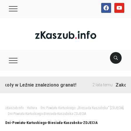
facebook
youtube
oły w Leźnie znaleziono granat!
Zakończon
2 lata temu
zKaszub.info
>
Kultura
>
Dni Powiatu Kartuskiego: „Biesiada Kaszubska” [ZDJĘCIA]
>
Dni-Powiatu-Kartuskiego-Biesiada-Kaszubska-ZDJECIA
Dni-Powiatu-Kartuskiego-Biesiada-Kaszubska-ZDJECIA