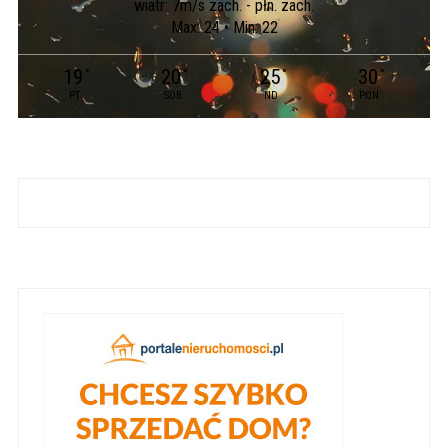
wiatr: 7m/s zach. - płn. zach.
Max: 24 • Min: 22
19
20
25
30
°
°
°
°
PT
SOB
ND
PON