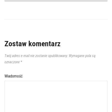
Zostaw komentarz
Twój adres e-mail nie zostanie opublikowany.
Wymagane pola są
oznaczone
*
Wiadomość