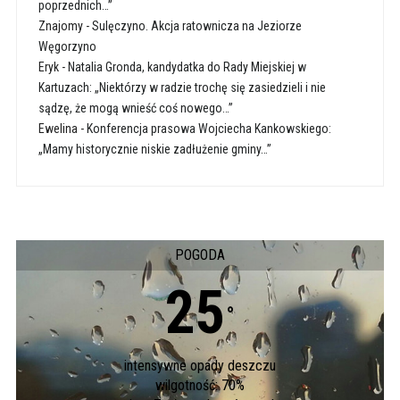
poprzednich…”
Znajomy
-
Sulęczyno. Akcja ratownicza na Jeziorze
Węgorzyno
Eryk
-
Natalia Gronda, kandydatka do Rady Miejskiej w
Kartuzach: „Niektórzy w radzie trochę się zasiedzieli i nie
sądzę, że mogą wnieść coś nowego…”
Ewelina
-
Konferencja prasowa Wojciecha Kankowskiego:
„Mamy historycznie niskie zadłużenie gminy…”
POGODA
25
°
intensywne opady deszczu
wilgotność: 70%