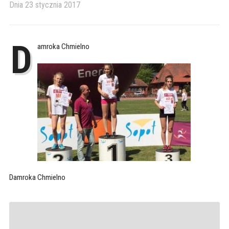
Dnia
23 stycznia 2017
D
amroka Chmielno
Damroka Chmielno