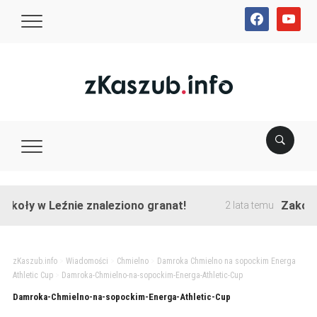
facebook
youtube
koły w Leźnie znaleziono granat!
Zakończon
2 lata temu
zKaszub.info
>
Wiadomości
>
Chmielno
>
Damroka Chmielno na sopockim Energa
Athletic Cup
>
Damroka-Chmielno-na-sopockim-Energa-Athletic-Cup
Damroka-Chmielno-na-sopockim-Energa-Athletic-Cup