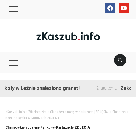
facebook
youtube
koły w Leźnie znaleziono granat!
Zakończon
2 lata temu
zKaszub.info
>
Wiadomości
>
Classówka nocą w Kartuzach [ZDJĘCIA]
>
Classowka-
noca-na-Rynku-w-Kartuzach-ZDJECIA
Classowka-noca-na-Rynku-w-Kartuzach-ZDJECIA