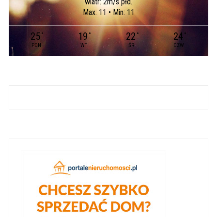
wiatr: 2m/s płd.
Max: 11 • Min: 11
25
19
22
24
°
°
°
°
PON
WT
ŚR
CZW