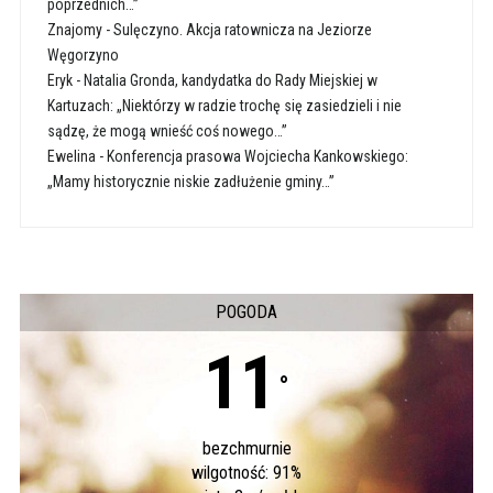
poprzednich…”
Znajomy
-
Sulęczyno. Akcja ratownicza na Jeziorze
Węgorzyno
Eryk
-
Natalia Gronda, kandydatka do Rady Miejskiej w
Kartuzach: „Niektórzy w radzie trochę się zasiedzieli i nie
sądzę, że mogą wnieść coś nowego…”
Ewelina
-
Konferencja prasowa Wojciecha Kankowskiego:
„Mamy historycznie niskie zadłużenie gminy…”
POGODA
11
°
bezchmurnie
wilgotność: 91%