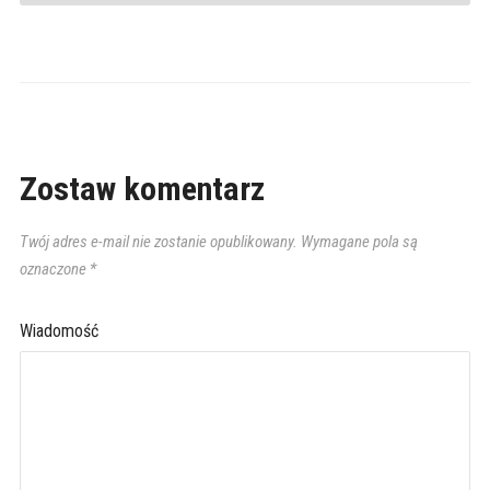
Zostaw komentarz
Twój adres e-mail nie zostanie opublikowany.
Wymagane pola są
oznaczone
*
Wiadomość