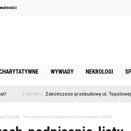
ywatności
 CHARYTATYWNE
WYWIADY
NEKROLOGI
S
Zakończono przebudowę ul. Topolowej w Gorę
2 lata temu
nego [ZDJĘCIA]
>
Chinczycy-w-Kartuzach-podpisanie-listu-intencyjnego-ZDJECIA