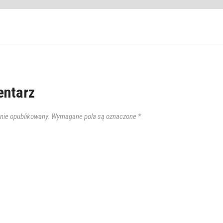
ntarz
anie opublikowany.
Wymagane pola są oznaczone
*