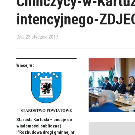
Chinczycy-w-Kartuz
intencyjnego-ZDJE
Dnia
23 stycznia 2017
Więcej w :
Starosta Kartuski – podaje do
wiadomości publicznej
:”Rozbudowa drogi gminnej nr