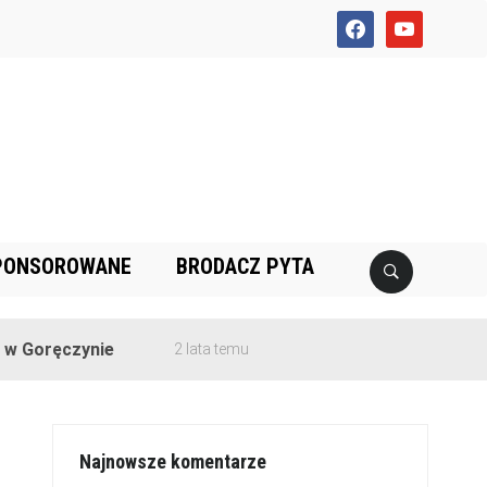
facebook
youtube
PONSOROWANE
BRODACZ PYTA
czynie
2 lata temu
Najnowsze komentarze