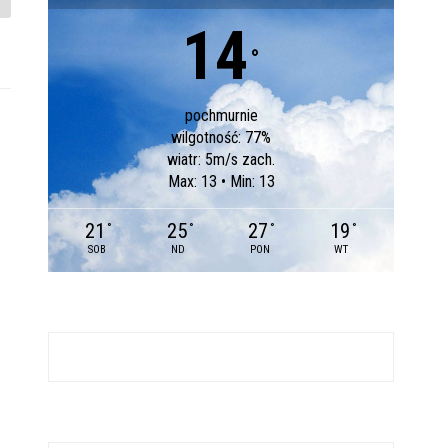
14
°
pochmurnie
wilgotność: 77%
wiatr: 5m/s zach.
Max: 13 • Min: 13
21
25
27
19
°
°
°
°
SOB
ND
PON
WT