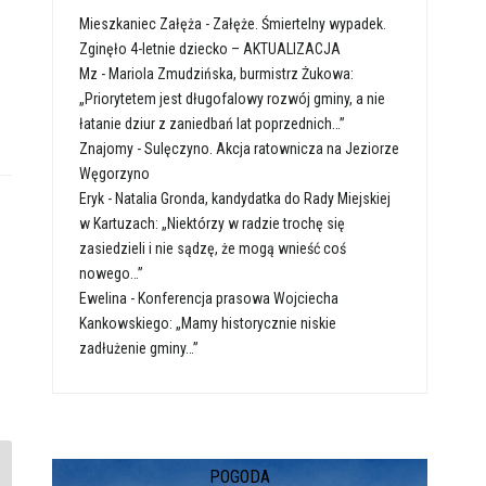
Mieszkaniec Załęża
-
Załęże. Śmiertelny wypadek.
Zginęło 4-letnie dziecko – AKTUALIZACJA
Mz
-
Mariola Zmudzińska, burmistrz Żukowa:
„Priorytetem jest długofalowy rozwój gminy, a nie
łatanie dziur z zaniedbań lat poprzednich…”
Znajomy
-
Sulęczyno. Akcja ratownicza na Jeziorze
Węgorzyno
Eryk
-
Natalia Gronda, kandydatka do Rady Miejskiej
w Kartuzach: „Niektórzy w radzie trochę się
zasiedzieli i nie sądzę, że mogą wnieść coś
nowego…”
Ewelina
-
Konferencja prasowa Wojciecha
Kankowskiego: „Mamy historycznie niskie
zadłużenie gminy…”
POGODA