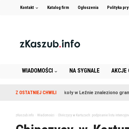
Kontakt
Katalog firm
Ogłoszenia
Polityka pr
WIADOMOŚCI
NA SYGNALE
AKCJE
Z OSTATNIEJ CHWILI
Na terenie szkoły w Leźnie znaleziono granat!
zKaszub.info
>
Wiadomości
>
Chińczycy w Kartuzach: podpisanie listu intencyj