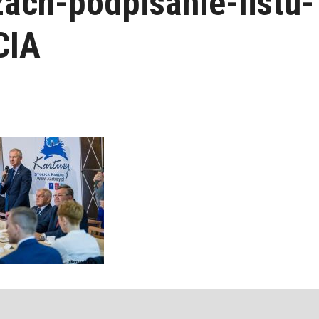
ach-podpisanie-listu-
CIA