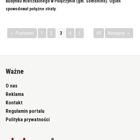
budynku mieszkalnego w Połęczynie (gm. Somonino). Ogień
spowodował potężne straty.
← Poprzedni
1
2
3
4
5
…
69
Następny →
Ważne
O nas
Reklama
Kontakt
Regulamin portalu
Polityka prywatności