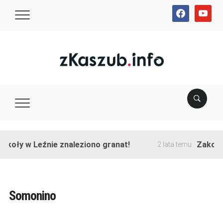
facebook
youtube
y w Leźnie znaleziono granat!
Zakończono 
2 lata temu
Somonino