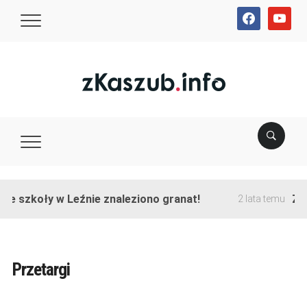
facebook
youtube
ie szkoły w Leźnie znaleziono granat!
Zak
2 lata temu
Przetargi