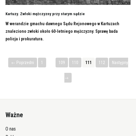
Kartuzy. Zwłoki mężczyzny przy starym sądzie
W werandzie gmachu dawnego Sądu Rejonowego w Kartuzach
znaleziono zwłoki około 60-letniego mężczyzny. Sprawę bada
policja i prokuratura.
← Poprzedni
1
…
109
110
111
112
Następny
→
Ważne
O nas