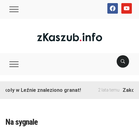
facebook
youtube
ły w Leźnie znaleziono granat!
Zakończono
2 lata temu
Na sygnale