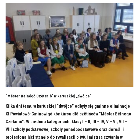
“Méster Bëlnégò Czëtaniô” w kartuskiej „dwójce”
Kilka dni temu w kartuskiej “dwójce” odbyły się gminne eliminacje
XI Pòwiatowò-Gminowigò kònkùrsu dlô czëtińców “Méster Bëlnégò
Czëtaniô”. W siedmiu kategoriach: klasy I – II, III – IV, V – VI, VII –
VIII szkoły podstawowe, szkoły ponadpodstawowe oraz dorośli i
profesjonaliści stanęło do rywalizacji o tytuł mistrza czytania w