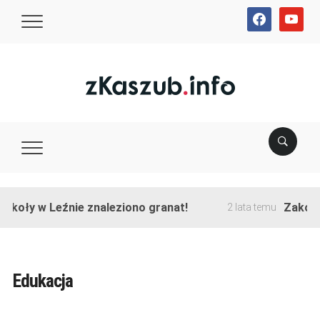
facebook
youtube
y w Leźnie znaleziono granat!
Zakończono 
2 lata temu
Edukacja