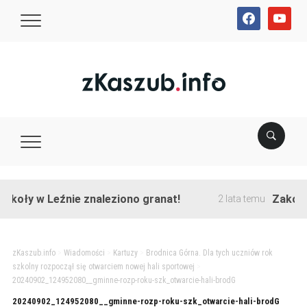
facebook
youtube
koły w Leźnie znaleziono granat!
Zakończo
2 lata temu
zKaszub.info
>
Wiadomości
>
Kartuzy
>
Brodnica Górna. Dla tych uczniów rok
szkolny rozpoczął się otwarciem nowej hali sportowej
>
20240902_124952080__gminne-rozp-roku-szk_otwarcie-hali-brodG
20240902_124952080__gminne-rozp-roku-szk_otwarcie-hali-brodG