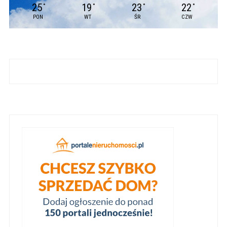
25
19
23
22
°
°
°
°
PON
WT
ŚR
CZW