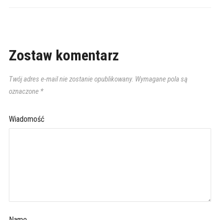
Zostaw komentarz
Twój adres e-mail nie zostanie opublikowany.
Wymagane pola są
oznaczone
*
Wiadomość
Name