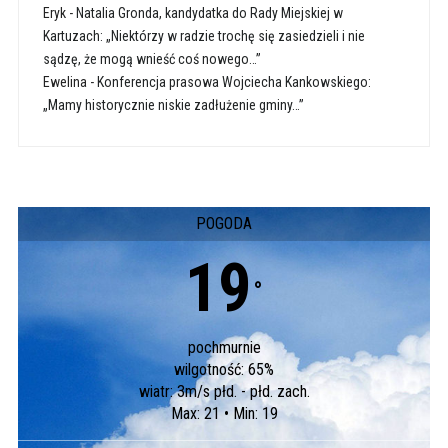
Eryk
-
Natalia Gronda, kandydatka do Rady Miejskiej w
Kartuzach: „Niektórzy w radzie trochę się zasiedzieli i nie
sądzę, że mogą wnieść coś nowego…”
Ewelina
-
Konferencja prasowa Wojciecha Kankowskiego:
„Mamy historycznie niskie zadłużenie gminy…”
POGODA
19
°
pochmurnie
wilgotność: 65%
wiatr: 3m/s płd. - płd. zach.
Max: 21 • Min: 19