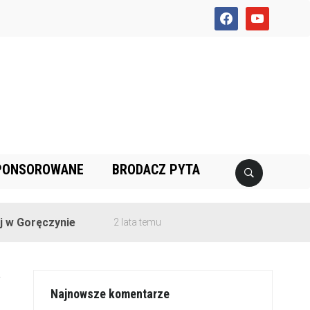
facebook
youtube
PONSOROWANE
BRODACZ PYTA
ęczynie
2 lata temu
-
Najnowsze komentarze