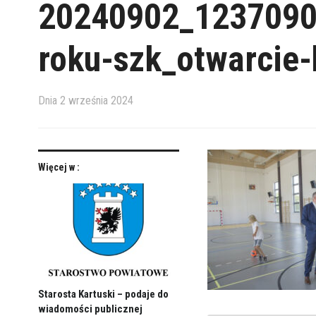
20240902_1237090
roku-szk_otwarcie-
Dnia
2 września 2024
Więcej w :
Starosta Kartuski – podaje do
wiadomości publicznej