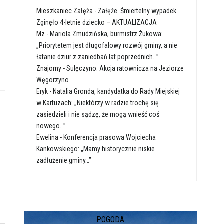
Mieszkaniec Załęża
-
Załęże. Śmiertelny wypadek.
Zginęło 4-letnie dziecko – AKTUALIZACJA
Mz
-
Mariola Zmudzińska, burmistrz Żukowa:
„Priorytetem jest długofalowy rozwój gminy, a nie
łatanie dziur z zaniedbań lat poprzednich…”
Znajomy
-
Sulęczyno. Akcja ratownicza na Jeziorze
Węgorzyno
Eryk
-
Natalia Gronda, kandydatka do Rady Miejskiej
w Kartuzach: „Niektórzy w radzie trochę się
zasiedzieli i nie sądzę, że mogą wnieść coś
nowego…”
Ewelina
-
Konferencja prasowa Wojciecha
Kankowskiego: „Mamy historycznie niskie
zadłużenie gminy…”
POGODA