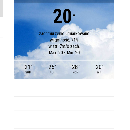
20
°
zachmurzenie umiarkowane
wilgotność: 71%
wiatr: 7m/s zach.
Max: 20 • Min: 20
21
25
28
20
°
°
°
°
SOB
ND
PON
WT