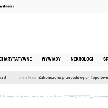
ywatności
 CHARYTATYWNE
WYWIADY
NEKROLOGI
S
Zakończono przebudowę ul. Topolowej w Gor
2 lata temu
kolny rozpoczął się otwarciem nowej hali sportowej
>
20240902_123709074__gminne-rozp