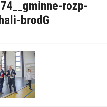
74__gminne-rozp-
hali-brodG