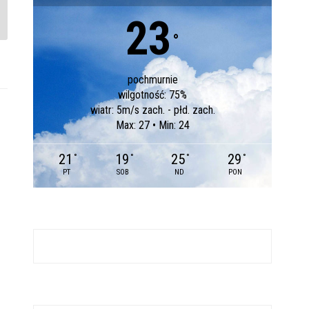
23
°
pochmurnie
wilgotność: 75%
wiatr: 5m/s zach. - płd. zach.
Max: 27 • Min: 24
21
19
25
29
°
°
°
°
PT
SOB
ND
PON