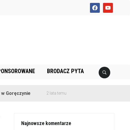
facebook
youtube
PONSOROWANE
BRODACZ PYTA
czynie
2 lata temu
-
Najnowsze komentarze