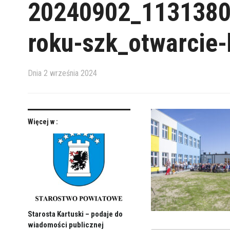
20240902_1131380
roku-szk_otwarcie-
Dnia
2 września 2024
Więcej w :
Starosta Kartuski – podaje do
wiadomości publicznej