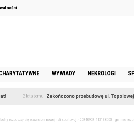
ywatności
 CHARYTATYWNE
WYWIADY
NEKROLOGI
S
Zakończono przebudowę ul. Topolowej w Gorę
2 lata temu
kolny rozpoczął się otwarciem nowej hali sportowej
>
20240902_113138008__gminne-rozp