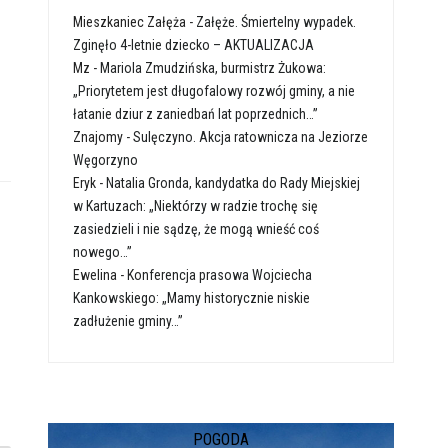
Mieszkaniec Załęża
-
Załęże. Śmiertelny wypadek.
Zginęło 4-letnie dziecko – AKTUALIZACJA
Mz
-
Mariola Zmudzińska, burmistrz Żukowa:
„Priorytetem jest długofalowy rozwój gminy, a nie
łatanie dziur z zaniedbań lat poprzednich…”
Znajomy
-
Sulęczyno. Akcja ratownicza na Jeziorze
Węgorzyno
Eryk
-
Natalia Gronda, kandydatka do Rady Miejskiej
w Kartuzach: „Niektórzy w radzie trochę się
zasiedzieli i nie sądzę, że mogą wnieść coś
nowego…”
Ewelina
-
Konferencja prasowa Wojciecha
Kankowskiego: „Mamy historycznie niskie
zadłużenie gminy…”
POGODA