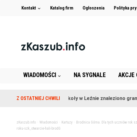
Kontakt
Katalog firm
Ogłoszenia
Polityka pr
WIADOMOŚCI
NA SYGNALE
AKCJE
Z OSTATNIEJ CHWILI
Na terenie szkoły w Leźnie znaleziono granat!
zKaszub.info
>
Wiadomości
>
Kartuzy
>
Brodnica Górna. Dla tych uczniów rok sz
roku-szk_otwarcie-hali-brodG