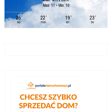
Max: 11 • Min: 10
25
22
19
23
°
°
°
°
ND
PON
WT
ŚR