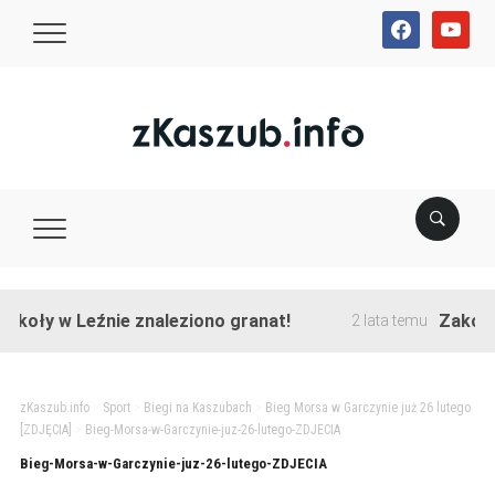
facebook
youtube
koły w Leźnie znaleziono granat!
Zakończo
2 lata temu
zKaszub.info
>
Sport
>
Biegi na Kaszubach
>
Bieg Morsa w Garczynie już 26 lutego
[ZDJĘCIA]
>
Bieg-Morsa-w-Garczynie-juz-26-lutego-ZDJECIA
Bieg-Morsa-w-Garczynie-juz-26-lutego-ZDJECIA