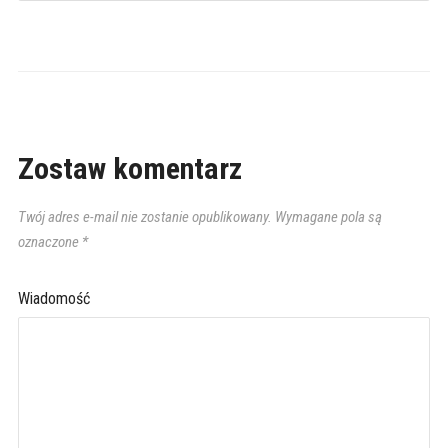
Zostaw komentarz
Twój adres e-mail nie zostanie opublikowany.
Wymagane pola są
oznaczone
*
Wiadomość