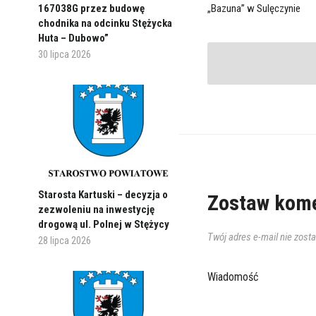
167038G przez budowę
„Bazuna” w Sulęczynie
chodnika na odcinku Stężycka
Huta – Dubowo”
30 lipca 2026
Starosta Kartuski – decyzja o
Zostaw kome
zezwoleniu na inwestycję
drogową ul. Polnej w Stężycy
Twój adres e-mail nie zost
28 lipca 2026
Wiadomość