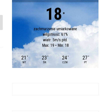
18
°
zachmurzenie umiarkowane
wilgotność: 61%
wiatr: 5m/s płd.
Max: 19 • Min: 18
21
23
24
27
°
°
°
°
WT
ŚR
CZW
PT