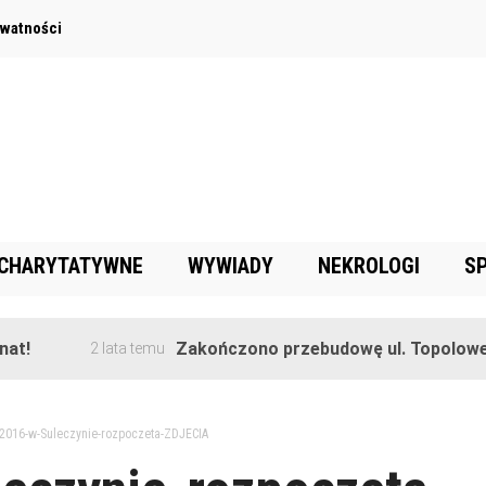
ywatności
 CHARYTATYWNE
WYWIADY
NEKROLOGI
S
Zakończono przebudowę ul. Topolowej w Gor
2 lata temu
2016-w-Suleczynie-rozpoczeta-ZDJECIA