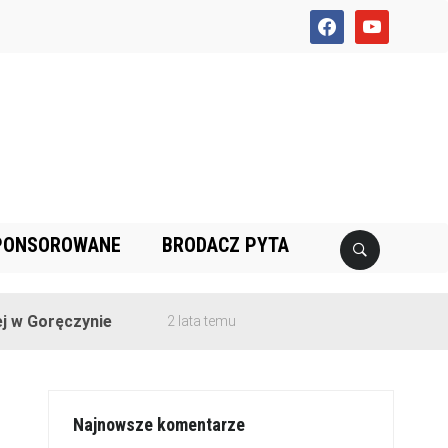
facebook
youtube
PONSOROWANE
BRODACZ PYTA
ęczynie
2 lata temu
Najnowsze komentarze