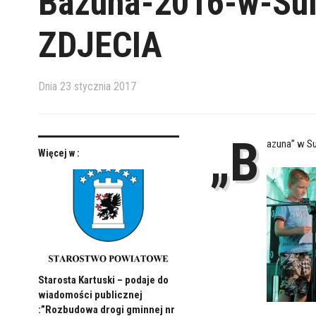
Bazuna-2016-w-Sul
ZDJECIA
Dnia
23 stycznia 2017
„B
azuna” w Su
Więcej w :
Starosta Kartuski – podaje do
wiadomości publicznej
:”Rozbudowa drogi gminnej nr