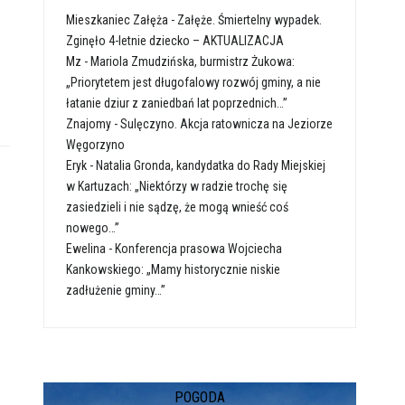
Mieszkaniec Załęża
-
Załęże. Śmiertelny wypadek.
Zginęło 4-letnie dziecko – AKTUALIZACJA
Mz
-
Mariola Zmudzińska, burmistrz Żukowa:
„Priorytetem jest długofalowy rozwój gminy, a nie
łatanie dziur z zaniedbań lat poprzednich…”
Znajomy
-
Sulęczyno. Akcja ratownicza na Jeziorze
Węgorzyno
Eryk
-
Natalia Gronda, kandydatka do Rady Miejskiej
w Kartuzach: „Niektórzy w radzie trochę się
zasiedzieli i nie sądzę, że mogą wnieść coś
nowego…”
Ewelina
-
Konferencja prasowa Wojciecha
Kankowskiego: „Mamy historycznie niskie
zadłużenie gminy…”
POGODA