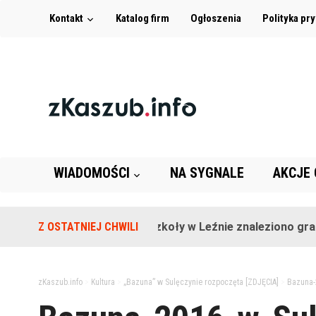
Kontakt
Katalog firm
Ogłoszenia
Polityka pr
WIADOMOŚCI
NA SYGNALE
AKCJE
Z OSTATNIEJ CHWILI
Na terenie szkoły w Leźnie znaleziono granat!
zKaszub.info
>
Kultura
>
„Bazuna” w Sulęczynie rozpoczęta [ZDJĘCIA]
>
Bazuna-