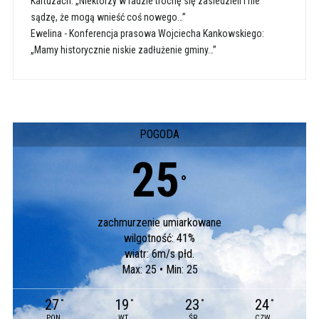
Kartuzach: „Niektórzy w radzie trochę się zasiedzieli i nie
sądzę, że mogą wnieść coś nowego…”
Ewelina
-
Konferencja prasowa Wojciecha Kankowskiego:
„Mamy historycznie niskie zadłużenie gminy…”
POGODA
25
°
zachmurzenie umiarkowane
wilgotność: 41%
wiatr: 6m/s płd.
Max: 25 • Min: 25
27
19
23
24
°
°
°
°
PON
WT
ŚR
CZW