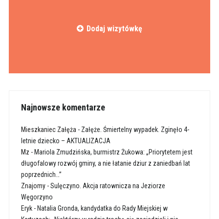
Dodaj wizytówkę
Najnowsze komentarze
Mieszkaniec Załęża
-
Załęże. Śmiertelny wypadek. Zginęło 4-
letnie dziecko – AKTUALIZACJA
Mz
-
Mariola Zmudzińska, burmistrz Żukowa: „Priorytetem jest
długofalowy rozwój gminy, a nie łatanie dziur z zaniedbań lat
poprzednich…”
Znajomy
-
Sulęczyno. Akcja ratownicza na Jeziorze
Węgorzyno
Eryk
-
Natalia Gronda, kandydatka do Rady Miejskiej w