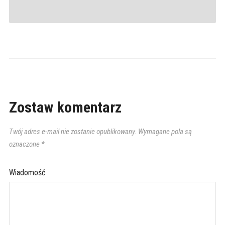
Zostaw komentarz
Twój adres e-mail nie zostanie opublikowany.
Wymagane pola są
oznaczone
*
Wiadomość