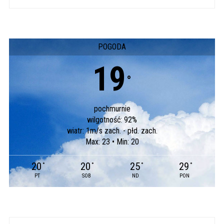
POGODA
19
°
pochmurnie
wilgotność: 92%
wiatr: 1m/s zach. - płd. zach.
Max: 23 • Min: 20
20
20
25
29
°
°
°
°
PT
SOB
ND
PON