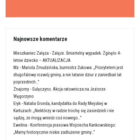
Najnowsze komentarze
Mieszkaniec Załęża
-
Załęże. Śmiertelny wypadek. Zginęło 4-
letnie dziecko – AKTUALIZACJA
Mz
-
Mariola Zmudzińska, burmistrz Żukowa: „Priorytetem jest
długofalowy rozwój gminy, a nie łatanie dziur z zaniedbań lat
poprzednich…”
Znajomy
-
Sulęczyno. Akcja ratownicza na Jeziorze
Węgorzyno
Eryk
-
Natalia Gronda, kandydatka do Rady Miejskiej w
Kartuzach: „Niektórzy w radzie trochę się zasiedzieli i nie
sądzę, że mogą wnieść coś nowego…”
Ewelina
-
Konferencja prasowa Wojciecha Kankowskiego:
„Mamy historycznie niskie zadłużenie gminy…”