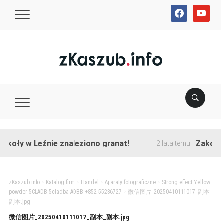
facebook
youtube
oły w Leźnie znaleziono granat!
Zakończon
2 lata temu
zKaszub.info
>
Katalog firm
>
Handel
>
Aparaty fotograficzne
>
Strong effect Yellow
powder 5CLADB 5cladba ADBB +852 55236727
>
微信图片_20250410111017_副本_
副本.jpg
微信图片_20250410111017_副本_副本.jpg