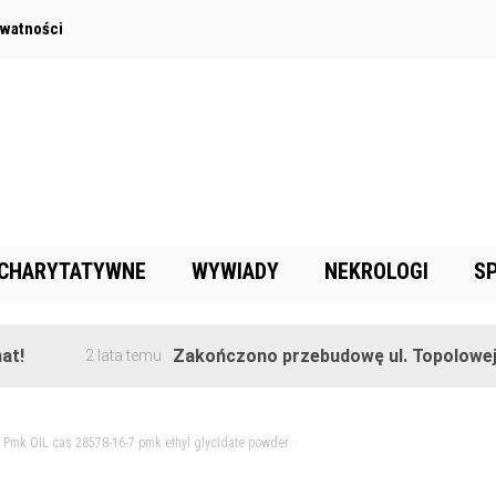
ywatności
 CHARYTATYWNE
WYWIADY
NEKROLOGI
S
Zakończono przebudowę ul. Topolowej w Gor
2 lata temu
>
Pmk OIL cas 28578-16-7 pmk ethyl glycidate powder
>