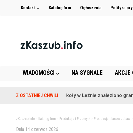
Kontakt
Katalog firm
Ogłoszenia
Polityka pr
WIADOMOŚCI
NA SYGNALE
AKCJE
Z OSTATNIEJ CHWILI
Na terenie szkoły w Leźnie znaleziono granat!
zKaszub.info
>
Katalog firm
>
Produkcja i Przemysł
>
Produkcja placów zabaw
Dnia
14 czerwca 2026