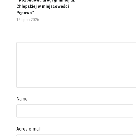
’’Rozbudowa drogi gminnej ul.
Chłopskiej w miejscowości
Pępowo’’
16 lipca 2026
Name
Adres e-mail