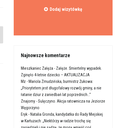
Dodaj wizytówkę
Najnowsze komentarze
Mieszkaniec Załęża
-
Załęże. Śmiertelny wypadek.
Zginęło 4-letnie dziecko – AKTUALIZACJA
Mz
-
Mariola Zmudzińska, burmistrz Żukowa:
„Priorytetem jest długofalowy rozwój gminy, a nie
łatanie dziur z zaniedbań lat poprzednich…”
Znajomy
-
Sulęczyno. Akcja ratownicza na Jeziorze
Węgorzyno
Eryk
-
Natalia Gronda, kandydatka do Rady Miejskiej
w Kartuzach: „Niektórzy w radzie trochę się
zasiedzieli i nie sądzę, że mogą wnieść coś