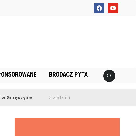
facebook
youtube
PONSOROWANE
BRODACZ PYTA
ęczynie
2 lata temu