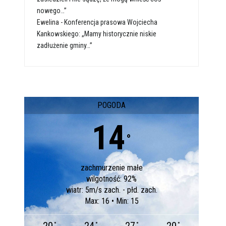
nowego…”
Ewelina
-
Konferencja prasowa Wojciecha
Kankowskiego: „Mamy historycznie niskie
zadłużenie gminy…”
POGODA
14
°
zachmurzenie małe
wilgotność: 92%
wiatr: 5m/s zach. - płd. zach.
Max: 16 • Min: 15
°
°
°
°