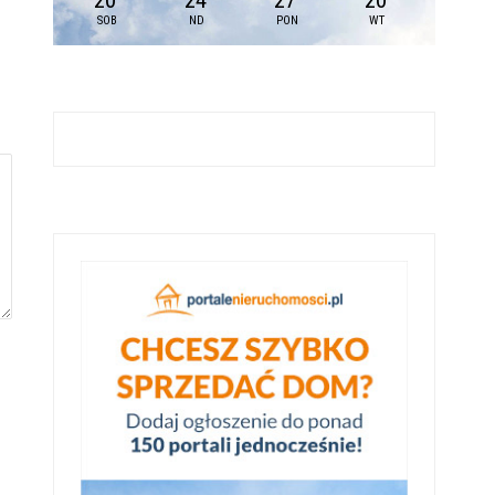
20
24
27
20
SOB
ND
PON
WT