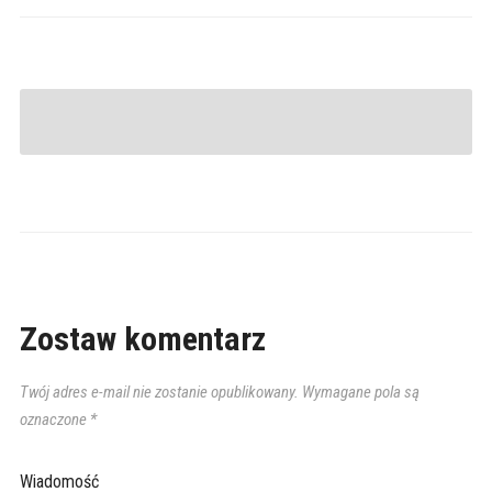
Zostaw komentarz
Twój adres e-mail nie zostanie opublikowany.
Wymagane pola są
oznaczone
*
Wiadomość