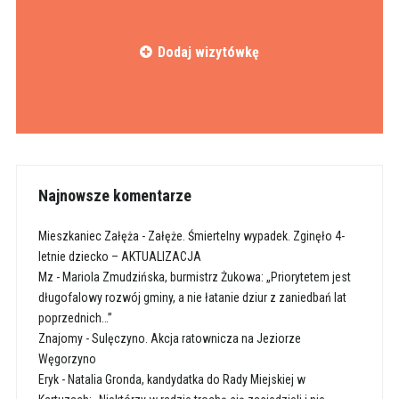
Dodaj wizytówkę
Najnowsze komentarze
Mieszkaniec Załęża
-
Załęże. Śmiertelny wypadek. Zginęło 4-
letnie dziecko – AKTUALIZACJA
Mz
-
Mariola Zmudzińska, burmistrz Żukowa: „Priorytetem jest
długofalowy rozwój gminy, a nie łatanie dziur z zaniedbań lat
poprzednich…”
Znajomy
-
Sulęczyno. Akcja ratownicza na Jeziorze
Węgorzyno
Eryk
-
Natalia Gronda, kandydatka do Rady Miejskiej w