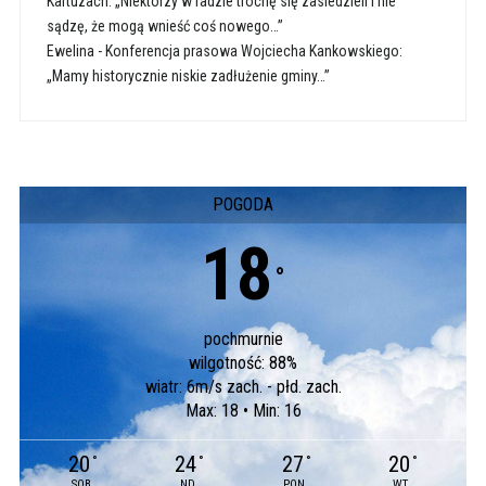
Kartuzach: „Niektórzy w radzie trochę się zasiedzieli i nie
sądzę, że mogą wnieść coś nowego…”
Ewelina
-
Konferencja prasowa Wojciecha Kankowskiego:
„Mamy historycznie niskie zadłużenie gminy…”
POGODA
18
°
pochmurnie
wilgotność: 88%
wiatr: 6m/s zach. - płd. zach.
Max: 18 • Min: 16
20
24
27
20
°
°
°
°
SOB
ND
PON
WT