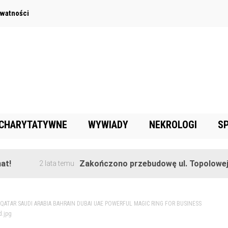
ywatności
 CHARYTATYWNE
WYWIADY
NEKROLOGI
S
Zakończono przebudowę ul. Topolowej w Gor
2 lata temu
QATAR SAUDI ARABIA BAHRAIN DUBAI UAE POWERFUL MAGIC RING FOR BUSINESS
d.jpg