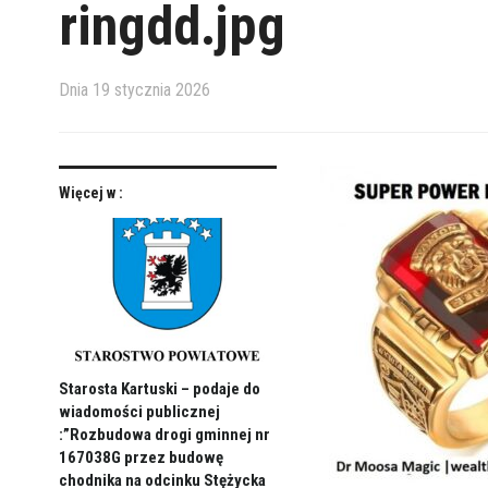
ringdd.jpg
Dnia
19 stycznia 2026
Więcej w :
Starosta Kartuski – podaje do
wiadomości publicznej
:”Rozbudowa drogi gminnej nr
167038G przez budowę
chodnika na odcinku Stężycka