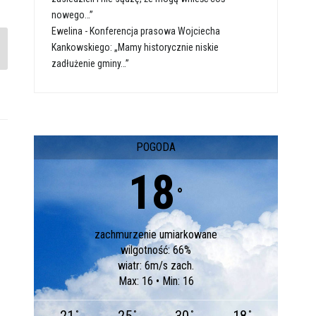
nowego…”
Ewelina
-
Konferencja prasowa Wojciecha
Kankowskiego: „Mamy historycznie niskie
zadłużenie gminy…”
POGODA
18
°
zachmurzenie umiarkowane
wilgotność: 66%
wiatr: 6m/s zach.
Max: 16 • Min: 16
°
°
°
°