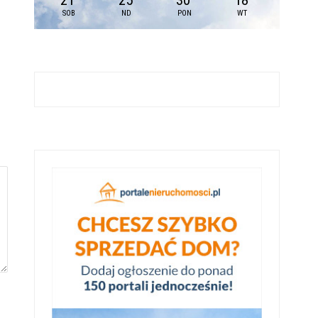
21
25
30
18
SOB
ND
PON
WT