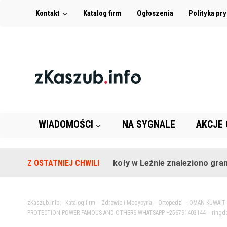
Kontakt
Katalog firm
Ogłoszenia
Polityka pr
WIADOMOŚCI
NA SYGNALE
AKCJE
Z OSTATNIEJ CHWILI
Na terenie szkoły w Leźnie znaleziono granat!
zKaszub.info
>
Katalog firm
>
Zdrowie i Medycyna
>
Ortopedzi
>
OMAN KUWAIT 
PROTECTION POWER FAMOUS AND OTHERS WHATSAPP +256791403144
>
ringd