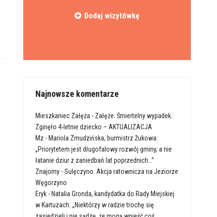
Dodaj wizytówkę
Najnowsze komentarze
Mieszkaniec Załęża
-
Załęże. Śmiertelny wypadek.
Zginęło 4-letnie dziecko – AKTUALIZACJA
Mz
-
Mariola Zmudzińska, burmistrz Żukowa:
„Priorytetem jest długofalowy rozwój gminy, a nie
łatanie dziur z zaniedbań lat poprzednich…”
Znajomy
-
Sulęczyno. Akcja ratownicza na Jeziorze
Węgorzyno
Eryk
-
Natalia Gronda, kandydatka do Rady Miejskiej
w Kartuzach: „Niektórzy w radzie trochę się
zasiedzieli i nie sądzę, że mogą wnieść coś