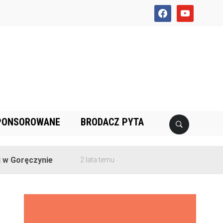
facebook
youtube
PONSOROWANE
BRODACZ PYTA
ęczynie
2 lata temu