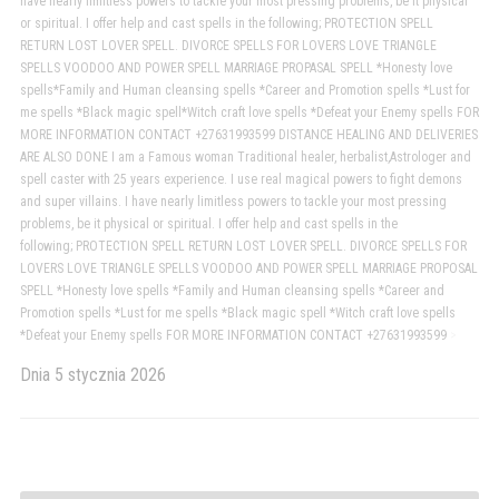
have nearly limitless powers to tackle your most pressing problems, be it physical
or spiritual. I offer help and cast spells in the following; PROTECTION SPELL
RETURN LOST LOVER SPELL. DIVORCE SPELLS FOR LOVERS LOVE TRIANGLE
SPELLS VOODOO AND POWER SPELL MARRIAGE PROPASAL SPELL *Honesty love
spells*Family and Human cleansing spells *Career and Promotion spells *Lust for
me spells *Black magic spell*Witch craft love spells *Defeat your Enemy spells FOR
MORE INFORMATION CONTACT +27631993599 DISTANCE HEALING AND DELIVERIES
ARE ALSO DONE I am a Famous woman Traditional healer, herbalist,Astrologer and
spell caster with 25 years experience. I use real magical powers to fight demons
and super villains. I have nearly limitless powers to tackle your most pressing
problems, be it physical or spiritual. I offer help and cast spells in the
following; PROTECTION SPELL RETURN LOST LOVER SPELL. DIVORCE SPELLS FOR
LOVERS LOVE TRIANGLE SPELLS VOODOO AND POWER SPELL MARRIAGE PROPOSAL
SPELL *Honesty love spells *Family and Human cleansing spells *Career and
Promotion spells *Lust for me spells *Black magic spell *Witch craft love spells
*Defeat your Enemy spells FOR MORE INFORMATION CONTACT +27631993599
>
Dnia
5 stycznia 2026