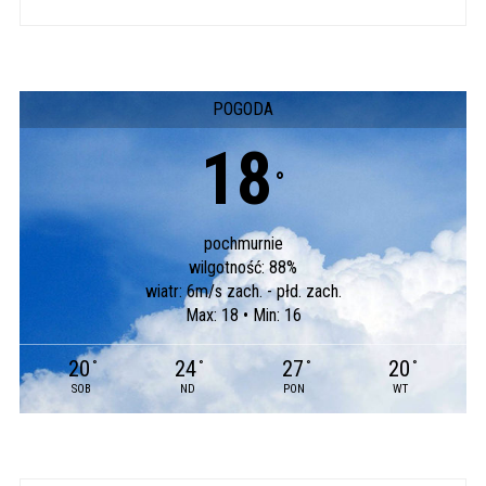
POGODA
18
°
pochmurnie
wilgotność: 88%
wiatr: 6m/s zach. - płd. zach.
Max: 18 • Min: 16
20
24
27
20
°
°
°
°
SOB
ND
PON
WT