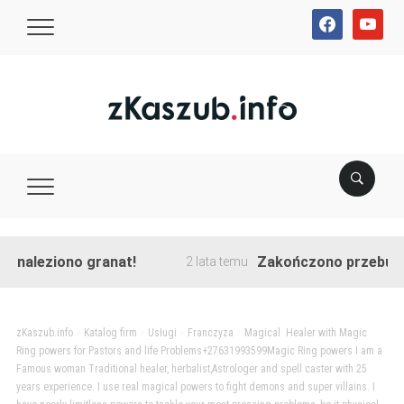
facebook
youtube
leziono granat!
Zakończono przebudowę ul
2 lata temu
zKaszub.info
>
Katalog firm
>
Usługi
>
Franczyza
>
Magical Healer with Magic
Ring powers for Pastors and life Problems+27631993599Magic Ring powers I am a
Famous woman Traditional healer, herbalist,Astrologer and spell caster with 25
years experience. I use real magical powers to fight demons and super villains. I