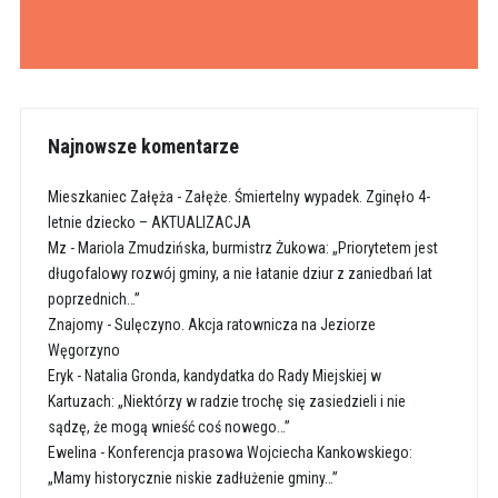
Najnowsze komentarze
Mieszkaniec Załęża
-
Załęże. Śmiertelny wypadek. Zginęło 4-
letnie dziecko – AKTUALIZACJA
Mz
-
Mariola Zmudzińska, burmistrz Żukowa: „Priorytetem jest
długofalowy rozwój gminy, a nie łatanie dziur z zaniedbań lat
poprzednich…”
Znajomy
-
Sulęczyno. Akcja ratownicza na Jeziorze
Węgorzyno
Eryk
-
Natalia Gronda, kandydatka do Rady Miejskiej w
Kartuzach: „Niektórzy w radzie trochę się zasiedzieli i nie
sądzę, że mogą wnieść coś nowego…”
Ewelina
-
Konferencja prasowa Wojciecha Kankowskiego:
„Mamy historycznie niskie zadłużenie gminy…”