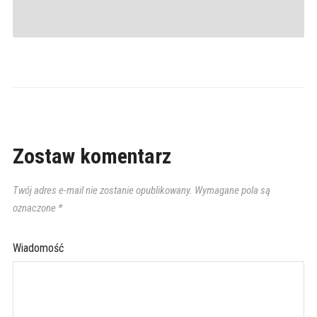
Zostaw komentarz
Twój adres e-mail nie zostanie opublikowany.
Wymagane pola są
oznaczone
*
Wiadomość