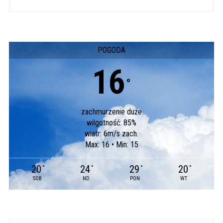
POGODA
16
°
zachmurzenie duże
wilgotność: 85%
wiatr: 6m/s zach.
Max: 16 • Min: 15
20
24
29
20
°
°
°
°
SOB
ND
PON
WT