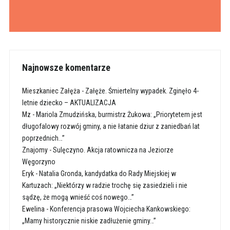
Najnowsze komentarze
Mieszkaniec Załęża
-
Załęże. Śmiertelny wypadek. Zginęło 4-
letnie dziecko – AKTUALIZACJA
Mz
-
Mariola Zmudzińska, burmistrz Żukowa: „Priorytetem jest
długofalowy rozwój gminy, a nie łatanie dziur z zaniedbań lat
poprzednich…”
Znajomy
-
Sulęczyno. Akcja ratownicza na Jeziorze
Węgorzyno
Eryk
-
Natalia Gronda, kandydatka do Rady Miejskiej w
Kartuzach: „Niektórzy w radzie trochę się zasiedzieli i nie
sądzę, że mogą wnieść coś nowego…”
Ewelina
-
Konferencja prasowa Wojciecha Kankowskiego:
„Mamy historycznie niskie zadłużenie gminy…”