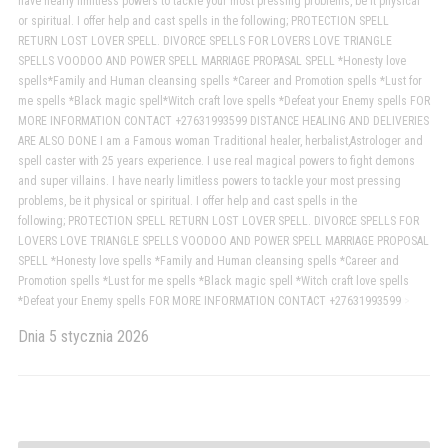
have nearly limitless powers to tackle your most pressing problems, be it physical
or spiritual. I offer help and cast spells in the following; PROTECTION SPELL
RETURN LOST LOVER SPELL. DIVORCE SPELLS FOR LOVERS LOVE TRIANGLE
SPELLS VOODOO AND POWER SPELL MARRIAGE PROPASAL SPELL *Honesty love
spells*Family and Human cleansing spells *Career and Promotion spells *Lust for
me spells *Black magic spell*Witch craft love spells *Defeat your Enemy spells FOR
MORE INFORMATION CONTACT +27631993599 DISTANCE HEALING AND DELIVERIES
ARE ALSO DONE I am a Famous woman Traditional healer, herbalist,Astrologer and
spell caster with 25 years experience. I use real magical powers to fight demons
and super villains. I have nearly limitless powers to tackle your most pressing
problems, be it physical or spiritual. I offer help and cast spells in the
following; PROTECTION SPELL RETURN LOST LOVER SPELL. DIVORCE SPELLS FOR
LOVERS LOVE TRIANGLE SPELLS VOODOO AND POWER SPELL MARRIAGE PROPOSAL
SPELL *Honesty love spells *Family and Human cleansing spells *Career and
Promotion spells *Lust for me spells *Black magic spell *Witch craft love spells
*Defeat your Enemy spells FOR MORE INFORMATION CONTACT +27631993599
>
Dnia
5 stycznia 2026