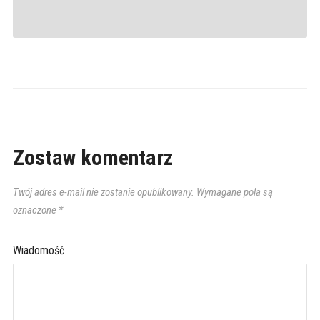
Zostaw komentarz
Twój adres e-mail nie zostanie opublikowany.
Wymagane pola są
oznaczone
*
Wiadomość