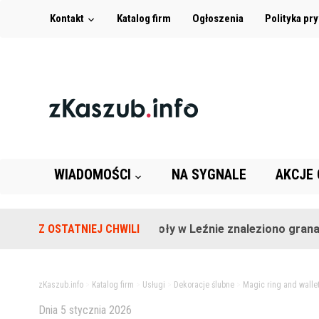
Kontakt
Katalog firm
Ogłoszenia
Polityka pr
WIADOMOŚCI
NA SYGNALE
AKCJE
Z OSTATNIEJ CHWILI
Na terenie szkoły w Leźnie znaleziono granat!
zKaszub.info
>
Katalog firm
>
Usługi
>
Dekoracje ślubne
>
Magic ring and wall
Dnia
5 stycznia 2026