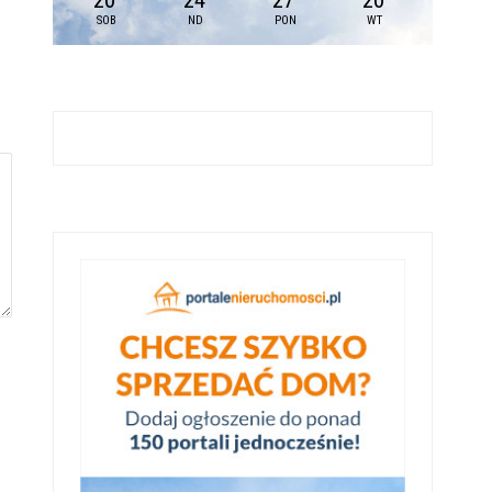
20
24
27
20
SOB
ND
PON
WT