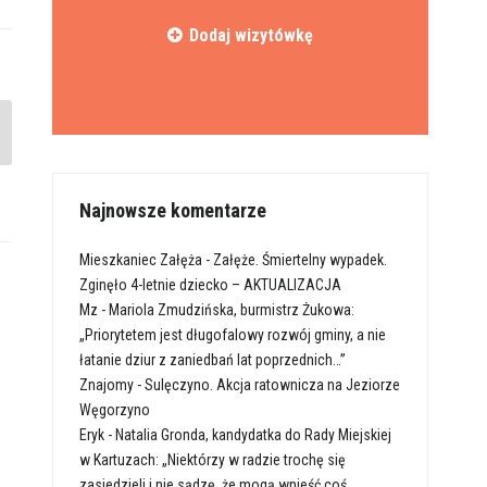
Dodaj wizytówkę
Najnowsze komentarze
Mieszkaniec Załęża
-
Załęże. Śmiertelny wypadek.
Zginęło 4-letnie dziecko – AKTUALIZACJA
Mz
-
Mariola Zmudzińska, burmistrz Żukowa:
„Priorytetem jest długofalowy rozwój gminy, a nie
łatanie dziur z zaniedbań lat poprzednich…”
Znajomy
-
Sulęczyno. Akcja ratownicza na Jeziorze
Węgorzyno
Eryk
-
Natalia Gronda, kandydatka do Rady Miejskiej
w Kartuzach: „Niektórzy w radzie trochę się
zasiedzieli i nie sądzę, że mogą wnieść coś