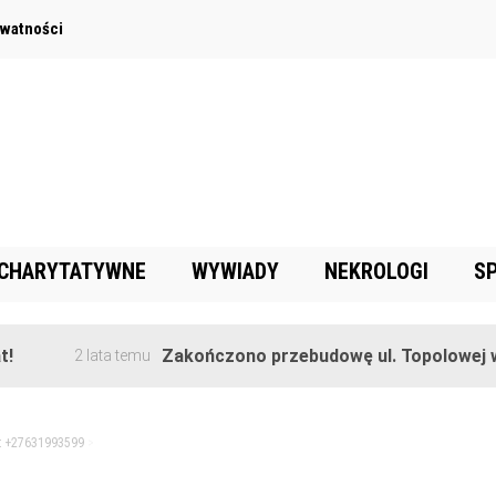
ywatności
 CHARYTATYWNE
WYWIADY
NEKROLOGI
S
Zakończono przebudowę ul. Topolowej w Goręc
2 lata temu
et +27631993599
>