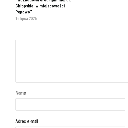
’’Rozbudowa drogi gminnej ul.
Chłopskiej w miejscowości
Pępowo’’
16 lipca 2026
Name
Adres e-mail