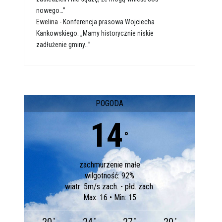
nowego…”
Ewelina
-
Konferencja prasowa Wojciecha
Kankowskiego: „Mamy historycznie niskie
zadłużenie gminy…”
POGODA
14
°
zachmurzenie małe
wilgotność: 92%
wiatr: 5m/s zach. - płd. zach.
Max: 16 • Min: 15
°
°
°
°