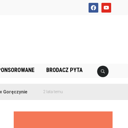
facebook
youtube
PONSOROWANE
BRODACZ PYTA
zynie
2 lata temu