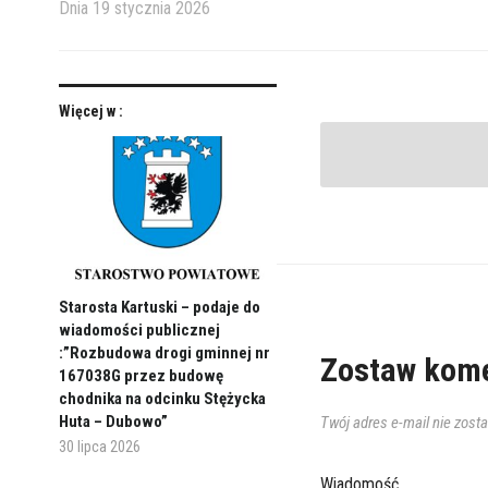
Dnia
19 stycznia 2026
Więcej w :
Starosta Kartuski – podaje do
wiadomości publicznej
:”Rozbudowa drogi gminnej nr
Zostaw kome
167038G przez budowę
chodnika na odcinku Stężycka
Huta – Dubowo”
Twój adres e-mail nie zost
30 lipca 2026
Wiadomość