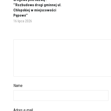
’’Rozbudowa drogi gminnej ul.
Chłopskiej w miejscowości
Pępowo’’
16 lipca 2026
Name
Adres e-mail