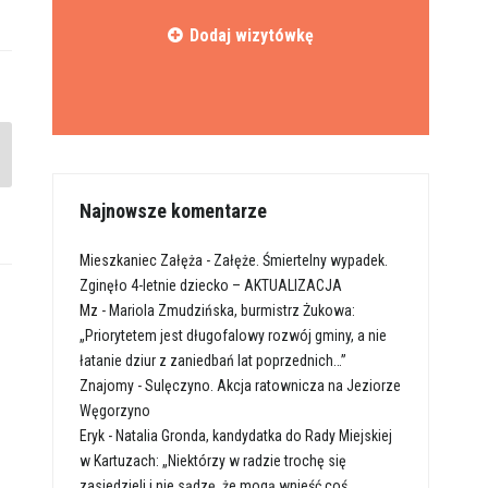
Dodaj wizytówkę
Najnowsze komentarze
Mieszkaniec Załęża
-
Załęże. Śmiertelny wypadek.
Zginęło 4-letnie dziecko – AKTUALIZACJA
Mz
-
Mariola Zmudzińska, burmistrz Żukowa:
„Priorytetem jest długofalowy rozwój gminy, a nie
łatanie dziur z zaniedbań lat poprzednich…”
Znajomy
-
Sulęczyno. Akcja ratownicza na Jeziorze
Węgorzyno
Eryk
-
Natalia Gronda, kandydatka do Rady Miejskiej
w Kartuzach: „Niektórzy w radzie trochę się
zasiedzieli i nie sądzę, że mogą wnieść coś