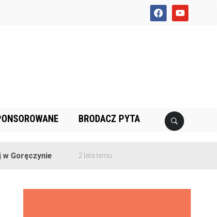
facebook
youtube
PONSOROWANE
BRODACZ PYTA
czynie
2 lata temu