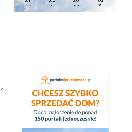
21
25
28
20
SOB
ND
PON
WT