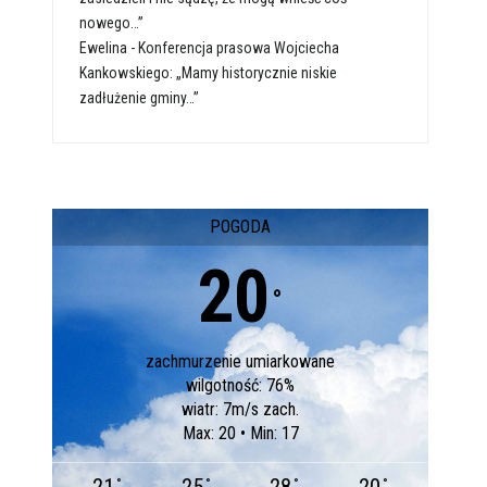
nowego…”
Ewelina
-
Konferencja prasowa Wojciecha
Kankowskiego: „Mamy historycznie niskie
zadłużenie gminy…”
POGODA
20
°
zachmurzenie umiarkowane
wilgotność: 76%
wiatr: 7m/s zach.
Max: 20 • Min: 17
°
°
°
°