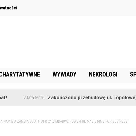
ywatności
 CHARYTATYWNE
WYWIADY
NEKROLOGI
S
Zakończono przebudowę ul. Topolowej w Gorę
2 lata temu
A NAMIBIA ZAMBIA SOUTH AFRICA ZIMBABWE POWERFUL MAGIC RING FOR BUSINESS