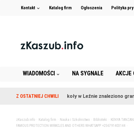
Kontakt
Katalog firm
Ogłoszenia
Polityka pr
WIADOMOŚCI
NA SYGNALE
AKCJE
Z OSTATNIEJ CHWILI
Na terenie szkoły w Leźnie znaleziono granat!
zKaszub.info
>
Katalog firm
>
Nauka i Szkolnictwo
>
Biblioteki
>
KENYA TANZANI
FAMOUS PROTECTION MIRACLES AND OTHERS WHATSAPP +256791403144
>