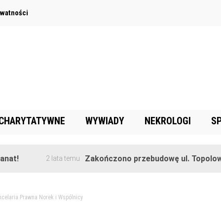
ywatności
 CHARYTATYWNE
WYWIADY
NEKROLOGI
S
!
Zakończono przebudowę ul. Topolowej w
2 lata temu
ncelaria Prawna Norek i Wspólnicy