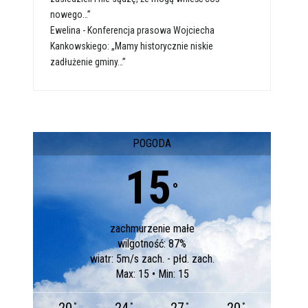
nowego…”
Ewelina
-
Konferencja prasowa Wojciecha
Kankowskiego: „Mamy historycznie niskie
zadłużenie gminy…”
POGODA
15
°
zachmurzenie małe
wilgotność: 87%
wiatr: 5m/s zach. - płd. zach.
Max: 15 • Min: 15
°
°
°
°