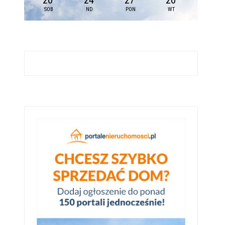
20
24
27
20
SOB
ND
PON
WT