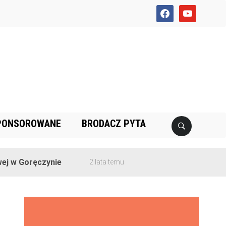
facebook
youtube
PONSOROWANE
BRODACZ PYTA
 Goręczynie
2 lata temu