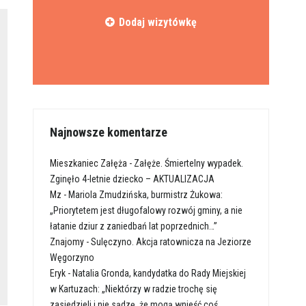
Dodaj wizytówkę
Najnowsze komentarze
Mieszkaniec Załęża
-
Załęże. Śmiertelny wypadek.
Zginęło 4-letnie dziecko – AKTUALIZACJA
Mz
-
Mariola Zmudzińska, burmistrz Żukowa:
„Priorytetem jest długofalowy rozwój gminy, a nie
łatanie dziur z zaniedbań lat poprzednich…”
Znajomy
-
Sulęczyno. Akcja ratownicza na Jeziorze
Węgorzyno
Eryk
-
Natalia Gronda, kandydatka do Rady Miejskiej
w Kartuzach: „Niektórzy w radzie trochę się
zasiedzieli i nie sądzę, że mogą wnieść coś