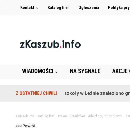
Kontakt
Katalog firm
Ogłoszenia
Polityka pr
WIADOMOŚCI
NA SYGNALE
AKCJE
Z OSTATNIEJ CHWILI
Na terenie szkoły w Leźnie znaleziono granat
zKaszub.info
>
Katalog firm
>
Prawo i Doradztwo
>
Adwokaci, radcy prawni
>
Ka
<<< Powrót