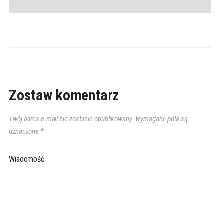
Zostaw komentarz
Twój adres e-mail nie zostanie opublikowany.
Wymagane pola są
oznaczone
*
Wiadomość