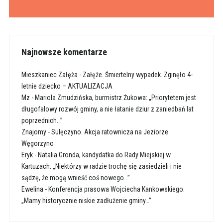
Najnowsze komentarze
Mieszkaniec Załęża
-
Załęże. Śmiertelny wypadek. Zginęło 4-
letnie dziecko – AKTUALIZACJA
Mz
-
Mariola Zmudzińska, burmistrz Żukowa: „Priorytetem jest
długofalowy rozwój gminy, a nie łatanie dziur z zaniedbań lat
poprzednich…”
Znajomy
-
Sulęczyno. Akcja ratownicza na Jeziorze
Węgorzyno
Eryk
-
Natalia Gronda, kandydatka do Rady Miejskiej w
Kartuzach: „Niektórzy w radzie trochę się zasiedzieli i nie
sądzę, że mogą wnieść coś nowego…”
Ewelina
-
Konferencja prasowa Wojciecha Kankowskiego:
„Mamy historycznie niskie zadłużenie gminy…”