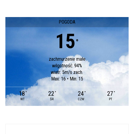
POGODA
15
°
zachmurzenie małe
wilgotność: 94%
wiatr: 5m/s zach.
Max: 16 • Min: 15
18
22
24
27
°
°
°
°
WT
ŚR
CZW
PT