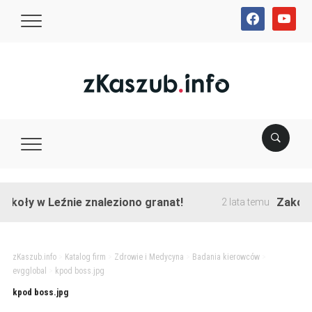
facebook
youtube
oły w Leźnie znaleziono granat!
Zakończon
2 lata temu
zKaszub.info
>
Katalog firm
>
Zdrowie i Medycyna
>
Badania kierowców
>
evgglobal
>
kpod boss.jpg
kpod boss.jpg