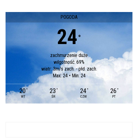
POGODA
24
°
zachmurzenie duże
wilgotność: 69%
wiatr: 3m/s zach. - płd. zach.
Max: 24 • Min: 24
20
23
24
26
°
°
°
°
WT
ŚR
CZW
PT