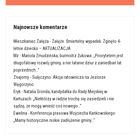
Najnowsze komentarze
Mieszkaniec Załęża
-
Załęże. Śmiertelny wypadek. Zginęło 4-
letnie dziecko – AKTUALIZACJA
Mz
-
Mariola Zmudzińska, burmistrz Żukowa: „Priorytetem jest
długofalowy rozwój gminy, a nie łatanie dziur z zaniedbań lat
poprzednich…”
Znajomy
-
Sulęczyno. Akcja ratownicza na Jeziorze
Węgorzyno
Eryk
-
Natalia Gronda, kandydatka do Rady Miejskiej w
Kartuzach: „Niektórzy w radzie trochę się zasiedzieli i nie
sądzę, że mogą wnieść coś nowego…”
Ewelina
-
Konferencja prasowa Wojciecha Kankowskiego:
„Mamy historycznie niskie zadłużenie gminy…”