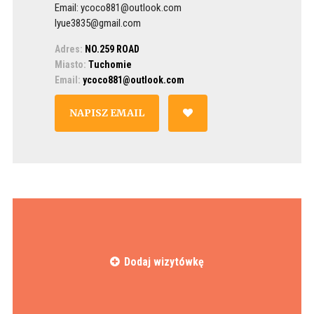
Email: ycoco881@outlook.com
lyue3835@gmail.com
Adres:
NO.259 ROAD
Miasto:
Tuchomie
Email:
ycoco881@outlook.com
NAPISZ EMAIL
Dodaj wizytówkę