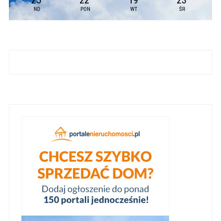
25
22
19
23
ND
PON
WT
ŚR