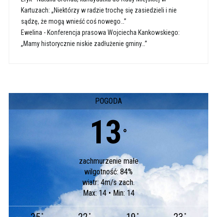
Kartuzach: „Niektórzy w radzie trochę się zasiedzieli i nie
sądzę, że mogą wnieść coś nowego…”
Ewelina
-
Konferencja prasowa Wojciecha Kankowskiego:
„Mamy historycznie niskie zadłużenie gminy…”
POGODA
13
°
zachmurzenie małe
wilgotność: 84%
wiatr: 4m/s zach.
Max: 14 • Min: 14
°
°
°
°