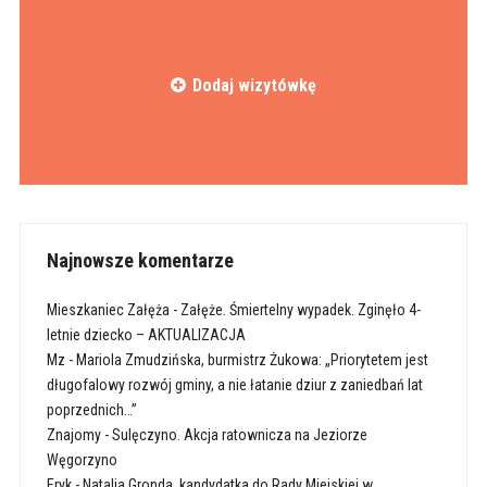
Dodaj wizytówkę
Najnowsze komentarze
Mieszkaniec Załęża
-
Załęże. Śmiertelny wypadek. Zginęło 4-
letnie dziecko – AKTUALIZACJA
Mz
-
Mariola Zmudzińska, burmistrz Żukowa: „Priorytetem jest
długofalowy rozwój gminy, a nie łatanie dziur z zaniedbań lat
poprzednich…”
Znajomy
-
Sulęczyno. Akcja ratownicza na Jeziorze
Węgorzyno
Eryk
-
Natalia Gronda, kandydatka do Rady Miejskiej w