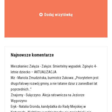
Dodaj wizytówkę
Najnowsze komentarze
Mieszkaniec Załęża
-
Załęże. Śmiertelny wypadek. Zginęło 4-
letnie dziecko – AKTUALIZACJA
Mz
-
Mariola Zmudzińska, burmistrz Żukowa: „Priorytetem jest
długofalowy rozwój gminy, a nie łatanie dziur z zaniedbań lat
poprzednich…”
Znajomy
-
Sulęczyno. Akcja ratownicza na Jeziorze
Węgorzyno
Eryk
-
Natalia Gronda, kandydatka do Rady Miejskiej w