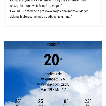
Kartuzach: „Niektórzy w radzie trochę się zasiedzieli i nie
sądzę, że mogą wnieść coś nowego…”
Ewelina
-
Konferencja prasowa Wojciecha Kankowskiego:
„Mamy historycznie niskie zadłużenie gminy…”
POGODA
20
°
pochmurnie
wilgotność: 52%
wiatr: 5m/s płn. zach.
Max: 19 • Min: 17
25
25
18
23
°
°
°
°
ND
PON
WT
ŚR