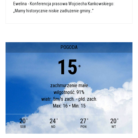
Ewelina
-
Konferencja prasowa Wojciecha Kankowskiego:
„Mamy historycznie niskie zadłużenie gminy…”
POGODA
15
°
zachmurzenie małe
wilgotność: 91%
wiatr: 5m/s zach. - płd. zach.
Max: 16 • Min: 15
20
24
27
20
°
°
°
°
SOB
ND
PON
WT