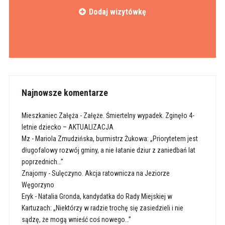
Dodaj wizytówkę
Najnowsze komentarze
Mieszkaniec Załęża
-
Załęże. Śmiertelny wypadek. Zginęło 4-
letnie dziecko – AKTUALIZACJA
Mz
-
Mariola Zmudzińska, burmistrz Żukowa: „Priorytetem jest
długofalowy rozwój gminy, a nie łatanie dziur z zaniedbań lat
poprzednich…”
Znajomy
-
Sulęczyno. Akcja ratownicza na Jeziorze
Węgorzyno
Eryk
-
Natalia Gronda, kandydatka do Rady Miejskiej w
Kartuzach: „Niektórzy w radzie trochę się zasiedzieli i nie
sądzę, że mogą wnieść coś nowego…”