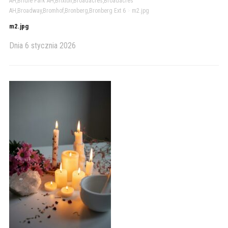
AH,Bridle Park AH,Brixton,Broadacres,Broadacres
AH,Broadway,Bromhof,Bronberg,Bronberg Ext 6
>
m2.jpg
m2.jpg
Dnia
6 stycznia 2026