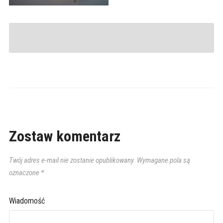
Zostaw komentarz
Twój adres e-mail nie zostanie opublikowany.
Wymagane pola są
oznaczone
*
Wiadomość