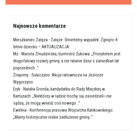
Najnowsze komentarze
Mieszkaniec Załęża
-
Załęże. Śmiertelny wypadek. Zginęło 4-
letnie dziecko – AKTUALIZACJA
Mz
-
Mariola Zmudzińska, burmistrz Żukowa: „Priorytetem jest
długofalowy rozwój gminy, a nie łatanie dziur z zaniedbań lat
poprzednich…”
Znajomy
-
Sulęczyno. Akcja ratownicza na Jeziorze
Węgorzyno
Eryk
-
Natalia Gronda, kandydatka do Rady Miejskiej w
Kartuzach: „Niektórzy w radzie trochę się zasiedzieli i nie
sądzę, że mogą wnieść coś nowego…”
Ewelina
-
Konferencja prasowa Wojciecha Kankowskiego:
„Mamy historycznie niskie zadłużenie gminy…”