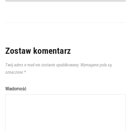
Zostaw komentarz
Twój adres e-mail nie zostanie opublikowany.
Wymagane pola są
oznaczone
*
Wiadomość