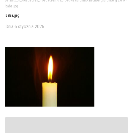
AH,Brixton,Broadacres,Broadacres AH,Broadway,Bromhof,Bronberg,Bronberg Ext 6
>
baba.jpg
baba.jpg
Dnia
6 stycznia 2026