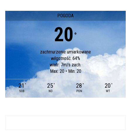
POGODA
20
°
zachmurzenie umiarkowane
wilgotność: 64%
wiatr: 7m/s zach.
Max: 20 • Min: 20
21
25
28
20
°
°
°
°
SOB
ND
PON
WT