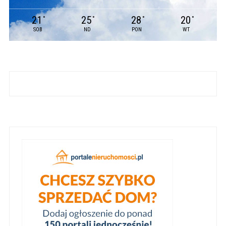
21
25
28
20
°
°
°
°
SOB
ND
PON
WT