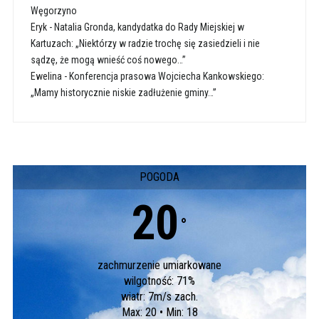
Węgorzyno
Eryk
-
Natalia Gronda, kandydatka do Rady Miejskiej w
Kartuzach: „Niektórzy w radzie trochę się zasiedzieli i nie
sądzę, że mogą wnieść coś nowego…”
Ewelina
-
Konferencja prasowa Wojciecha Kankowskiego:
„Mamy historycznie niskie zadłużenie gminy…”
POGODA
20
°
zachmurzenie umiarkowane
wilgotność: 71%
wiatr: 7m/s zach.
Max: 20 • Min: 18