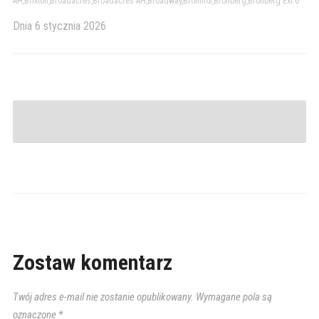
AH,Brixton,Broadacres,Broadacres AH,Broadway,Bromhof,Bronberg,Bronberg Ext 6
>
Dnia
6 stycznia 2026
Zostaw komentarz
Twój adres e-mail nie zostanie opublikowany.
Wymagane pola są
oznaczone
*