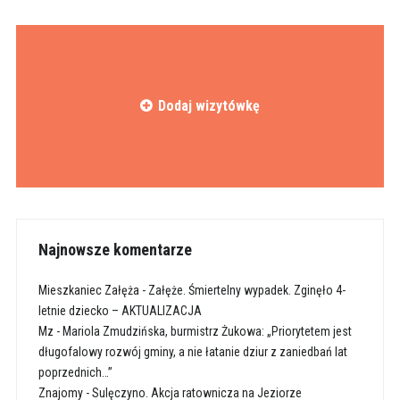
Dodaj wizytówkę
Najnowsze komentarze
Mieszkaniec Załęża
-
Załęże. Śmiertelny wypadek. Zginęło 4-
letnie dziecko – AKTUALIZACJA
Mz
-
Mariola Zmudzińska, burmistrz Żukowa: „Priorytetem jest
długofalowy rozwój gminy, a nie łatanie dziur z zaniedbań lat
poprzednich…”
Znajomy
-
Sulęczyno. Akcja ratownicza na Jeziorze