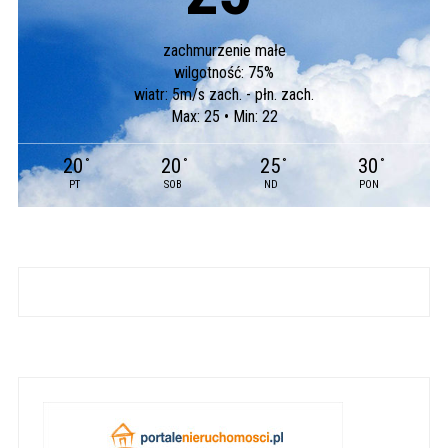
zachmurzenie małe
wilgotność: 75%
wiatr: 5m/s zach. - płn. zach.
Max: 25 • Min: 22
20
20
25
30
°
°
°
°
PT
SOB
ND
PON