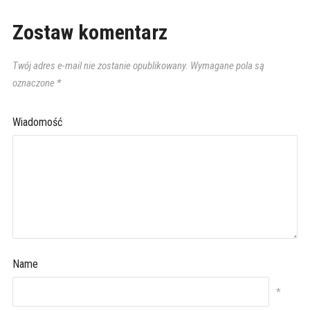
Zostaw komentarz
Twój adres e-mail nie zostanie opublikowany.
Wymagane pola są
oznaczone
*
Wiadomość
Name
*