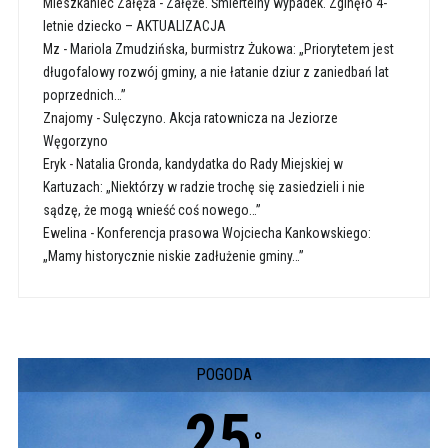
Mieszkaniec Załęża
-
Załęże. Śmiertelny wypadek. Zginęło 4-
letnie dziecko – AKTUALIZACJA
Mz
-
Mariola Zmudzińska, burmistrz Żukowa: „Priorytetem jest
długofalowy rozwój gminy, a nie łatanie dziur z zaniedbań lat
poprzednich…”
Znajomy
-
Sulęczyno. Akcja ratownicza na Jeziorze
Węgorzyno
Eryk
-
Natalia Gronda, kandydatka do Rady Miejskiej w
Kartuzach: „Niektórzy w radzie trochę się zasiedzieli i nie
sądzę, że mogą wnieść coś nowego…”
Ewelina
-
Konferencja prasowa Wojciecha Kankowskiego:
„Mamy historycznie niskie zadłużenie gminy…”
POGODA
25
°